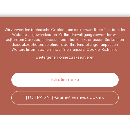
Wir verwenden technische Cookies, um die einwandfreie Funktion der
Website zu gewährleisten. Mit Ihrer Einwilligung verwenden wir
außerdem Cookies, um Besucherstatistiken zu erfassen. Sie können
diese akzeptieren, ablehnen oder Ihre Einstellungen anpassen.
Eine konkrete Frage?
Weitere Informationen finden Sie in unserer Cookie-Richtlinie.
weitergehen, ohne zu akzeptieren
Kontakt
Ich stimme zu
[TO TRAD NL] Paramétrer mes cookies
Rufen Sie uns an