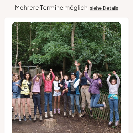
Mehrere Termine möglich
siehe Details
Gruppen und Reiseveranstalter
Folgen Sie uns
FR
EN
NL
DE