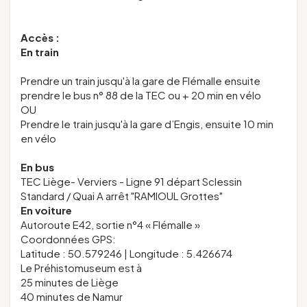
Accès :
En train
Prendre un train jusqu'à la gare de Flémalle ensuite
prendre le bus n° 88 de la TEC ou + 20 min en vélo
OU
Prendre le train jusqu'à la gare d’Engis, ensuite 10 min
en vélo
En bus
TEC Liège- Verviers - Ligne 91 départ Sclessin
Standard / Quai A arrêt "RAMIOUL Grottes"
En voiture
Autoroute E42, sortie n°4 « Flémalle »
Coordonnées GPS:
Latitude : 50.579246 | Longitude : 5.426674
Le Préhistomuseum est à
25 minutes de Liège
40 minutes de Namur