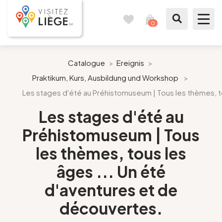
0
Reisetagebuch
Meinen
Warenkorb
ansehen
Was zu sehen / Was zu tun ist
Catalogue
>
Ereignis
>
Praktikum, Kurs, Ausbildung und Workshop
>
Wie ein Bürger von Lüttich
Les stages d'été au Préhistomuseum | Tous les thèmes, t
Meinen Aufenthalt vorbereiten
Les stages d'été au
Préhistomuseum | Tous
Unsere Vorschläge
les thèmes, tous les
Stadt Lüttich
âges ... Un été
d'aventures et de
Agenda
découvertes.
Presse