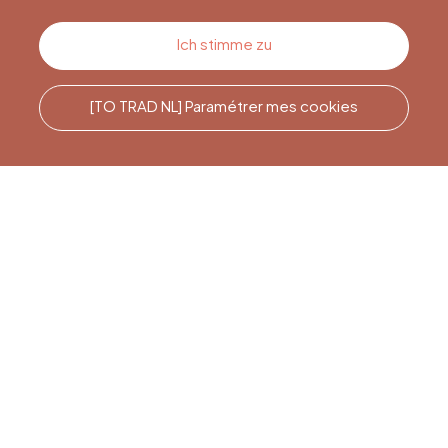
Kontakt
Ich stimme zu
[TO TRAD NL] Paramétrer mes cookies
Rufen Sie uns an
Office du Tourisme de Liège
et Maison du Tourisme du
Pays de Liège.