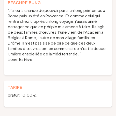
BESCHREIBUNG
"J’ai eu la chance de pouvoir partir un long printemps à
Rome puis un été en Provence. Et comme celui qui
rentre chez lui après un long voyage, j’aurais aimé
partager ce que ce périple m’a amené à faire. Il s’agit
de deux familles d’œuvres, l’une vient de l’Academia
Belgica à Rome, l’autre de mon village familial en
Drôme. Il n’est pas aisé de dire ce que ces deux
familles d’œuvres ont en commun si ce n’est la douce
lumière ensoleillée de la Méditerranée. "
Lionel Estève
TARIFE
gratuit : 0.00 €.