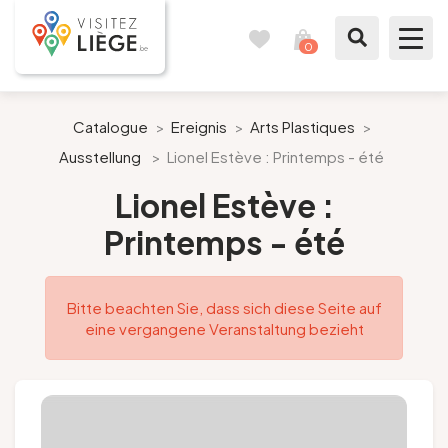
0
Reisetagebuch
Meinen
Warenkorb
ansehen
Was zu sehen / Was zu tun ist
Catalogue
>
Ereignis
>
Arts Plastiques
>
Ausstellung
>
Lionel Estève : Printemps - été
Wie ein Bürger von Lüttich
Lionel Estève :
Meinen Aufenthalt vorbereiten
Printemps - été
Unsere Vorschläge
Bitte beachten Sie, dass sich diese Seite auf
Stadt Lüttich
eine vergangene Veranstaltung bezieht
Agenda
Presse