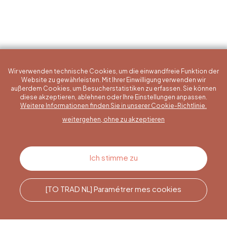
Wir verwenden technische Cookies, um die einwandfreie Funktion der
Website zu gewährleisten. Mit Ihrer Einwilligung verwenden wir
außerdem Cookies, um Besucherstatistiken zu erfassen. Sie können
diese akzeptieren, ablehnen oder Ihre Einstellungen anpassen.
Eine konkrete Frage?
Weitere Informationen finden Sie in unserer Cookie-Richtlinie.
weitergehen, ohne zu akzeptieren
Kontakt
Ich stimme zu
[TO TRAD NL] Paramétrer mes cookies
Rufen Sie uns an