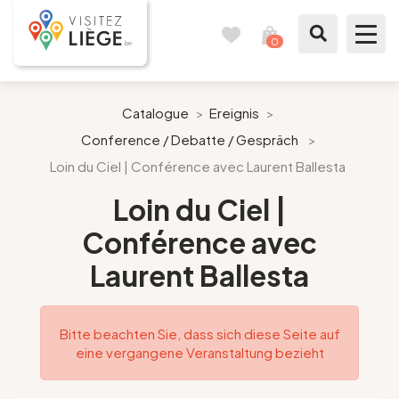
0
Reisetagebuch
Meinen
Warenkorb
ansehen
Was zu sehen / Was zu tun ist
Catalogue
>
Ereignis
>
Conference / Debatte / Gespräch
>
Wie ein Bürger von Lüttich
Loin du Ciel | Conférence avec Laurent Ballesta
Meinen Aufenthalt vorbereiten
Loin du Ciel |
Conférence avec
Unsere Vorschläge
Laurent Ballesta
Stadt Lüttich
Bitte beachten Sie, dass sich diese Seite auf
Agenda
eine vergangene Veranstaltung bezieht
Presse