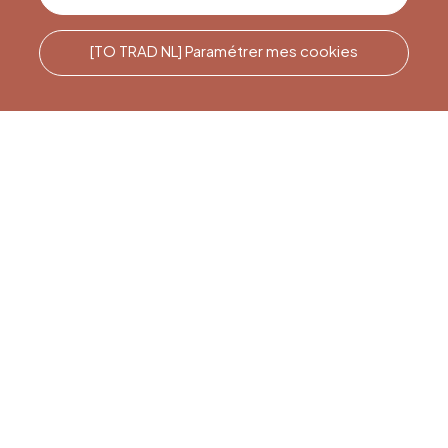
[TO TRAD NL] Paramétrer mes cookies
Rufen Sie uns an
Office du Tourisme de Liège
et Maison du Tourisme du
Pays de Liège.