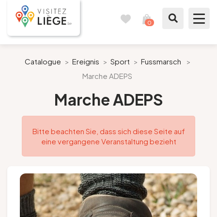
0
Reisetagebuch
Meinen
Warenkorb
ansehen
Was zu sehen / Was zu tun ist
Catalogue
>
Ereignis
>
Sport
>
Fussmarsch
>
Marche ADEPS
Wie ein Bürger von Lüttich
Marche ADEPS
Meinen Aufenthalt vorbereiten
Bitte beachten Sie, dass sich diese Seite auf
Unsere Vorschläge
eine vergangene Veranstaltung bezieht
Stadt Lüttich
Agenda
Presse