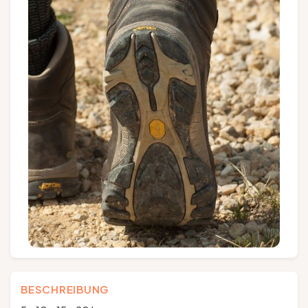
Gruppen und Reiseveranstalter
Folgen Sie uns
FR
EN
NL
DE
BESCHREIBUNG