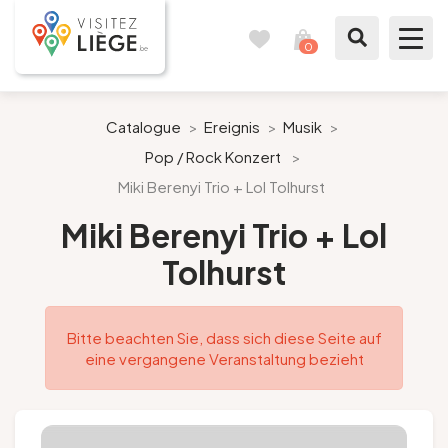
0
Reisetagebuch
Meinen
Warenkorb
ansehen
Was zu sehen / Was zu tun ist
Catalogue
>
Ereignis
>
Musik
>
Pop / Rock Konzert
>
Wie ein Bürger von Lüttich
Miki Berenyi Trio + Lol Tolhurst
Meinen Aufenthalt vorbereiten
Miki Berenyi Trio + Lol
Tolhurst
Unsere Vorschläge
Stadt Lüttich
Bitte beachten Sie, dass sich diese Seite auf
eine vergangene Veranstaltung bezieht
Agenda
Presse