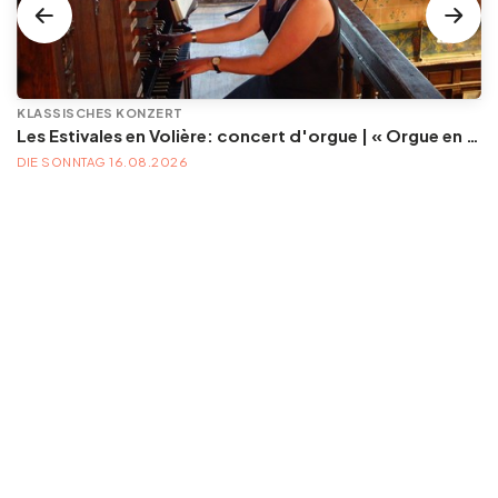
KLASSISCHES KONZERT
Les Estivales en Volière: concert d'orgue | « Orgue en Volière » , les 3e dimanches du mois (été) audition d’orgue (accès libre)
DIE SONNTAG 16.08.2026