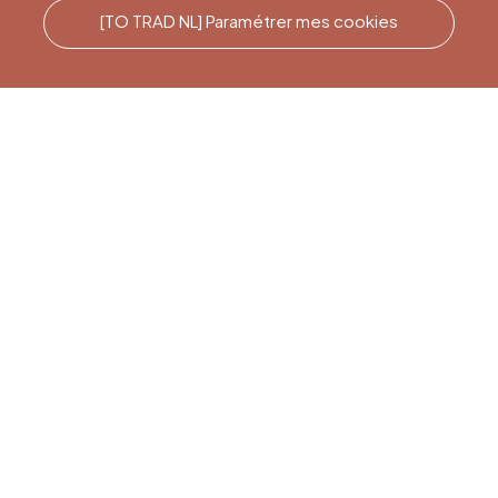
[TO TRAD NL] Paramétrer mes cookies
Rufen Sie uns an
Office du Tourisme de Liège
et Maison du Tourisme du
Pays de Liège.