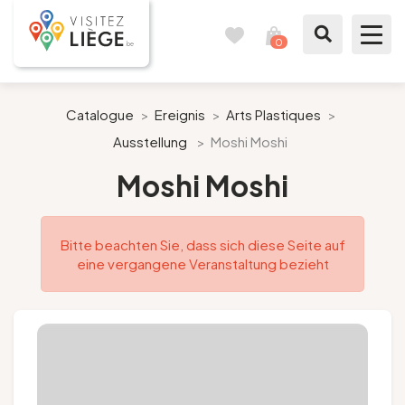
0
Reisetagebuch
Meinen
Warenkorb
ansehen
Was zu sehen / Was zu tun ist
Catalogue
>
Ereignis
>
Arts Plastiques
>
Ausstellung
>
Moshi Moshi
Wie ein Bürger von Lüttich
Moshi Moshi
Meinen Aufenthalt vorbereiten
Bitte beachten Sie, dass sich diese Seite auf
Unsere Vorschläge
eine vergangene Veranstaltung bezieht
Stadt Lüttich
Agenda
Presse