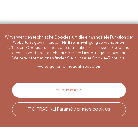
Wir verwenden technische Cookies, um die einwandfreie Funktion der
Website zu gewährleisten. Mit Ihrer Einwilligung verwenden wir
außerdem Cookies, um Besucherstatistiken zu erfassen. Sie können
diese akzeptieren, ablehnen oder Ihre Einstellungen anpassen.
Eine konkrete Frage?
Weitere Informationen finden Sie in unserer Cookie-Richtlinie.
weitergehen, ohne zu akzeptieren
Kontakt
Ich stimme zu
[TO TRAD NL] Paramétrer mes cookies
Rufen Sie uns an