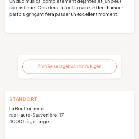
Un duo musical complètement déjantés et( un peu)
sarcastique. Ces deux là font la paire, et leur humour
parfois grinçant fera passer un excellent moment.
Zum Reisetagebuch hinzufügen
STANDORT
La Bouffonnerie
rue Haute-Sauvenière, 17
4000 Liège Liège