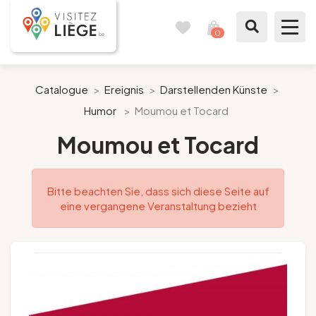
0
Reisetagebuch
Meinen
Warenkorb
ansehen
Was zu sehen / Was zu tun ist
Catalogue
>
Ereignis
>
Darstellenden Künste
>
Humor
>
Moumou et Tocard
Wie ein Bürger von Lüttich
Moumou et Tocard
Meinen Aufenthalt vorbereiten
Bitte beachten Sie, dass sich diese Seite auf
Unsere Vorschläge
eine vergangene Veranstaltung bezieht
Stadt Lüttich
Agenda
Presse