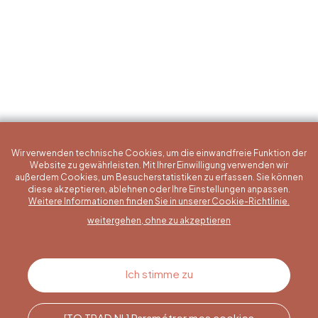
Wir verwenden technische Cookies, um die einwandfreie Funktion der
Website zu gewährleisten. Mit Ihrer Einwilligung verwenden wir
außerdem Cookies, um Besucherstatistiken zu erfassen. Sie können
diese akzeptieren, ablehnen oder Ihre Einstellungen anpassen.
Eine konkrete Frage?
Weitere Informationen finden Sie in unserer Cookie-Richtlinie.
weitergehen, ohne zu akzeptieren
Kontakt
Ich stimme zu
[TO TRAD NL] Paramétrer mes cookies