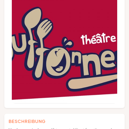
Gruppen und Reiseveranstalter
Folgen Sie uns
FR
EN
NL
DE
BESCHREIBUNG