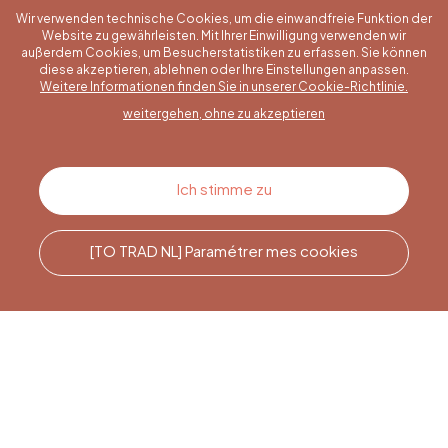
Wir verwenden technische Cookies, um die einwandfreie Funktion der
Website zu gewährleisten. Mit Ihrer Einwilligung verwenden wir
außerdem Cookies, um Besucherstatistiken zu erfassen. Sie können
diese akzeptieren, ablehnen oder Ihre Einstellungen anpassen.
Eine konkrete Frage?
Weitere Informationen finden Sie in unserer Cookie-Richtlinie.
weitergehen, ohne zu akzeptieren
Kontakt
Ich stimme zu
[TO TRAD NL] Paramétrer mes cookies
Rufen Sie uns an