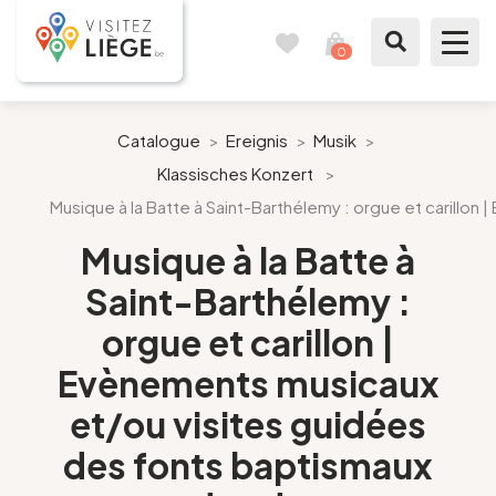
0
Reisetagebuch
Meinen
Warenkorb
ansehen
Was zu sehen / Was zu tun ist
Catalogue
>
Ereignis
>
Musik
>
Klassisches Konzert
>
Wie ein Bürger von Lüttich
Musique à la Batte à Saint-Barthélemy : orgue et carillo
Meinen Aufenthalt vorbereiten
Musique à la Batte à
Saint-Barthélemy :
Unsere Vorschläge
orgue et carillon |
Stadt Lüttich
Evènements musicaux
et/ou visites guidées
Agenda
des fonts baptismaux
Presse