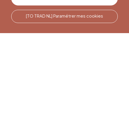
[TO TRAD NL] Paramétrer mes cookies
Rufen Sie uns an
Office du Tourisme de Liège
et Maison du Tourisme du
Pays de Liège.