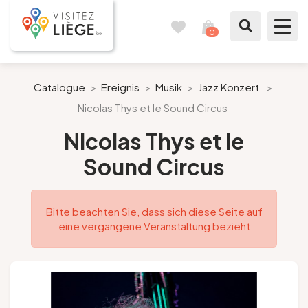
0
Reisetagebuch
Meinen
Warenkorb
ansehen
Was zu sehen / Was zu tun ist
Catalogue
>
Ereignis
>
Musik
>
Jazz Konzert
>
Nicolas Thys et le Sound Circus
Wie ein Bürger von Lüttich
Nicolas Thys et le
Meinen Aufenthalt vorbereiten
Sound Circus
Unsere Vorschläge
Bitte beachten Sie, dass sich diese Seite auf
Stadt Lüttich
eine vergangene Veranstaltung bezieht
Agenda
Presse