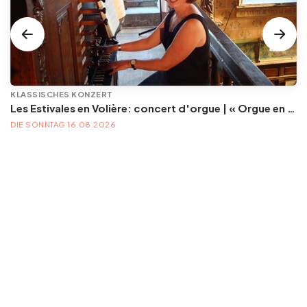
KLASSISCHES KONZERT
Les Estivales en Volière: concert d'orgue | « Orgue en Volière » , les 3e dimanches du mois (été) audition d’orgue (accès libre)
DIE SONNTAG 16.08.2026