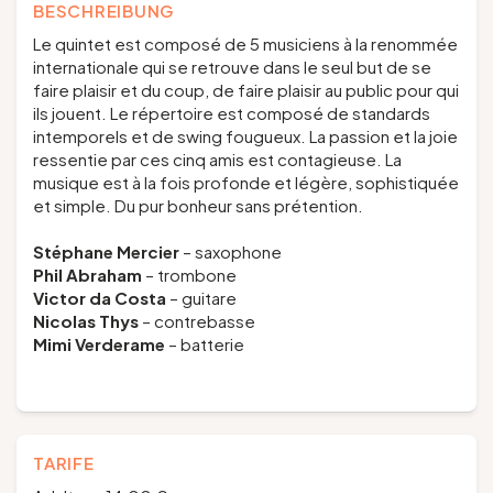
BESCHREIBUNG
Le quintet est composé de 5 musiciens à la renommée
internationale qui se retrouve dans le seul but de se
faire plaisir et du coup, de faire plaisir au public pour qui
ils jouent. Le répertoire est composé de standards
intemporels et de swing fougueux. La passion et la joie
ressentie par ces cinq amis est contagieuse. La
musique est à la fois profonde et légère, sophistiquée
et simple. Du pur bonheur sans prétention.
Stéphane Mercier
– saxophone
Phil Abraham
– trombone
Victor da Costa
– guitare
Nicolas Thys
– contrebasse
Mimi Verderame
– batterie
TARIFE