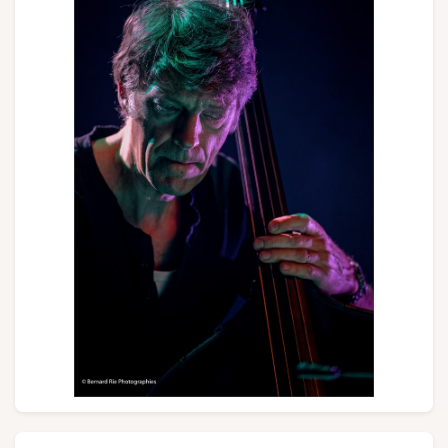
Gruppen und Reiseveranstalter
Folgen Sie uns
FR
EN
NL
DE