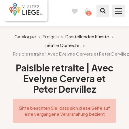
0
Reisetagebuch
Meinen
Warenkorb
ansehen
Was zu sehen / Was zu tun ist
Catalogue
>
Ereignis
>
Darstellenden Künste
>
Théâtre Comédie
>
Wie ein Bürger von Lüttich
Paisible retraite | Avec Evelyne Cervera et Peter Dervillez
Meinen Aufenthalt vorbereiten
Paisible retraite | Avec
Evelyne Cervera et
Unsere Vorschläge
Peter Dervillez
Stadt Lüttich
Bitte beachten Sie, dass sich diese Seite auf
Agenda
eine vergangene Veranstaltung bezieht
Presse