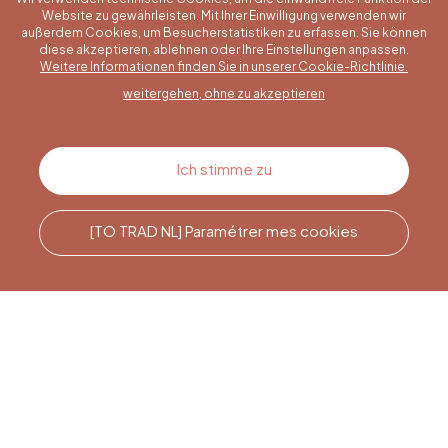
Website zu gewährleisten. Mit Ihrer Einwilligung verwenden wir
außerdem Cookies, um Besucherstatistiken zu erfassen. Sie können
diese akzeptieren, ablehnen oder Ihre Einstellungen anpassen.
Eine konkrete Frage?
Weitere Informationen finden Sie in unserer Cookie-Richtlinie.
weitergehen, ohne zu akzeptieren
Kontakt
Ich stimme zu
[TO TRAD NL] Paramétrer mes cookies
Rufen Sie uns an