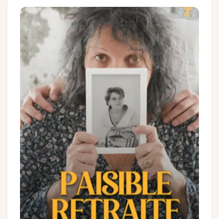
Gruppen und Reiseveranstalter
Folgen Sie uns
FR
EN
NL
DE