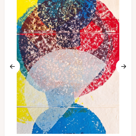
Gruppen und Reiseveranstalter
Folgen Sie uns
FR
EN
NL
DE