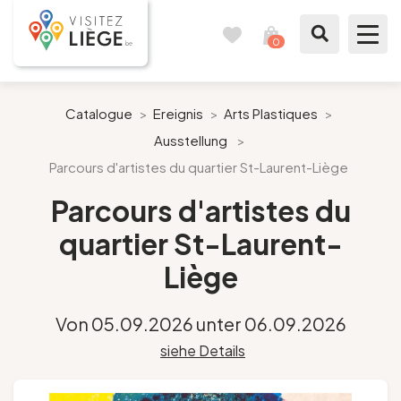
0
Reisetagebuch
Meinen
Warenkorb
ansehen
Was zu sehen / Was zu tun ist
Catalogue
>
Ereignis
>
Arts Plastiques
>
Ausstellung
>
Wie ein Bürger von Lüttich
Parcours d'artistes du quartier St-Laurent-Liège
Meinen Aufenthalt vorbereiten
Parcours d'artistes du
quartier St-Laurent-
Unsere Vorschläge
Liège
Stadt Lüttich
Von 05.09.2026 unter 06.09.2026
Agenda
siehe Details
Presse