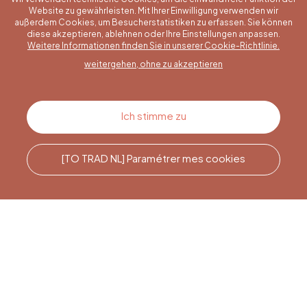
Website zu gewährleisten. Mit Ihrer Einwilligung verwenden wir
außerdem Cookies, um Besucherstatistiken zu erfassen. Sie können
diese akzeptieren, ablehnen oder Ihre Einstellungen anpassen.
Eine konkrete Frage?
Weitere Informationen finden Sie in unserer Cookie-Richtlinie.
weitergehen, ohne zu akzeptieren
Kontakt
Ich stimme zu
[TO TRAD NL] Paramétrer mes cookies
Rufen Sie uns an