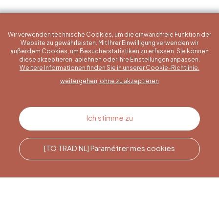
Wir verwenden technische Cookies, um die einwandfreie Funktion der
Website zu gewährleisten. Mit Ihrer Einwilligung verwenden wir
außerdem Cookies, um Besucherstatistiken zu erfassen. Sie können
diese akzeptieren, ablehnen oder Ihre Einstellungen anpassen.
Eine konkrete Frage?
Weitere Informationen finden Sie in unserer Cookie-Richtlinie.
weitergehen, ohne zu akzeptieren
Kontakt
Ich stimme zu
[TO TRAD NL] Paramétrer mes cookies
Rufen Sie uns an