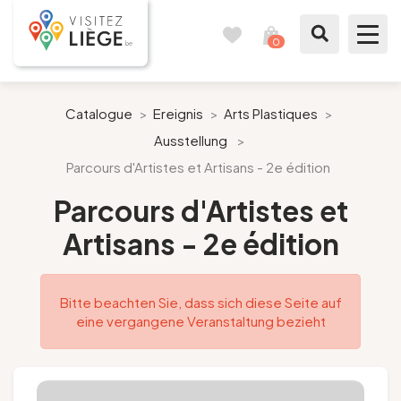
0
Reisetagebuch
Meinen
Warenkorb
ansehen
Was zu sehen / Was zu tun ist
Catalogue
>
Ereignis
>
Arts Plastiques
>
Ausstellung
>
Wie ein Bürger von Lüttich
Parcours d'Artistes et Artisans - 2e édition
Meinen Aufenthalt vorbereiten
Parcours d'Artistes et
Artisans - 2e édition
Unsere Vorschläge
Stadt Lüttich
Bitte beachten Sie, dass sich diese Seite auf
eine vergangene Veranstaltung bezieht
Agenda
Presse