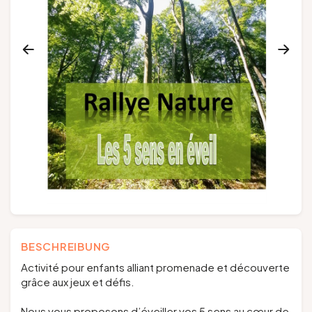
Gruppen und Reiseveranstalter
Folgen Sie uns
FR
EN
NL
DE
BESCHREIBUNG
Activité pour enfants alliant promenade et découverte
grâce aux jeux et défis.
Nous vous proposons d’éveiller vos 5 sens au cœur de