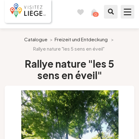
0
Reisetagebuch
Meinen
Warenkorb
ansehen
Was zu sehen / Was zu tun ist
Catalogue
>
Freizeit und Entdeckung
>
Rallye nature "les 5 sens en éveil"
Wie ein Bürger von Lüttich
Rallye nature "les 5
Meinen Aufenthalt vorbereiten
sens en éveil"
Unsere Vorschläge
Stadt Lüttich
Agenda
Presse