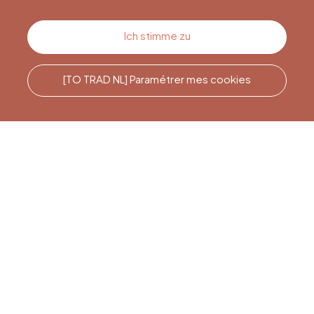
Kontakt
Ich stimme zu
[TO TRAD NL] Paramétrer mes cookies
Rufen Sie uns an
Office du Tourisme de Liège
et Maison du Tourisme du
Pays de Liège.