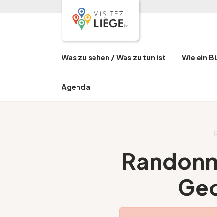
Was zu sehen / Was zu tun ist
Wie ein B
Agenda
Randonné
Geo