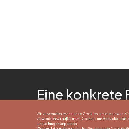
Eine konkrete 
Wir verwenden technische Cookies, um die einwandfreie
verwenden wir außerdem Cookies, um Besucherstatisti
Einstellungen anpassen.
Weitere Informationen finden Sie in unserer Cookie-Ric