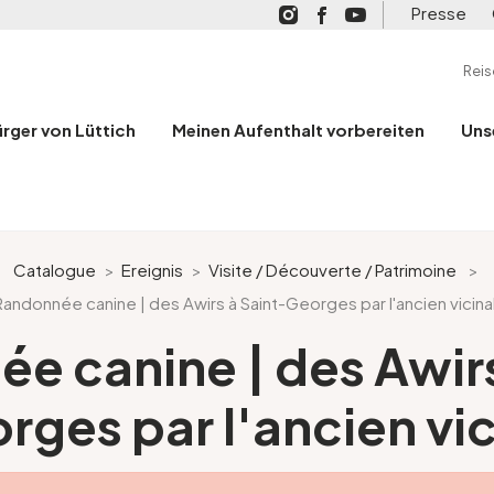
Presse
Rei
ürger von Lüttich
Meinen Aufenthalt vorbereiten
Uns
Catalogue
>
Ereignis
>
Visite / Découverte / Patrimoine
>
Randonnée canine | des Awirs à Saint-Georges par l'ancien vicina
e canine | des Awirs
rges par l'ancien vic