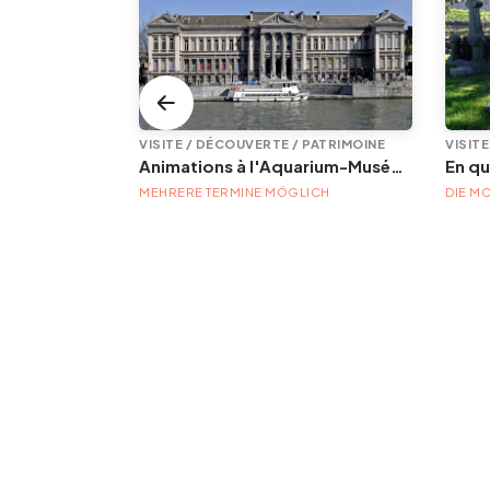
VISITE / DÉCOUVERTE / PATRIMOINE
Animations à l'Aquarium-Muséum
ICH
MEHRERE TERMINE MÖGLICH
DIE M