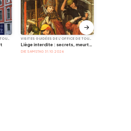
VISITES GUIDÉES DE L'OFFICE DE TOURISME
VISITES GUIDÉES DE L'OFFICE DE TOURISME
SPAZIERGANG 
rt
Liège interdite : secrets, meurtres et mystères
DIE SAMSTAG 31.10.2026
DIE SONNTAG 11