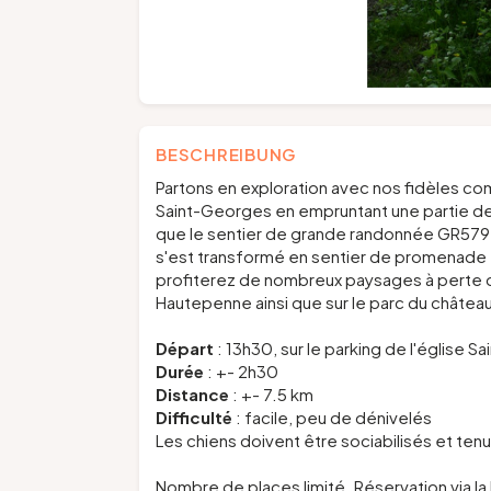
BESCHREIBUNG
Partons en exploration avec nos fidèles com
Saint-Georges en empruntant une partie de l'a
que le sentier de grande randonnée GR579. 
s'est transformé en sentier de promenade f
profiterez de nombreux paysages à perte d
Hautepenne ainsi que sur le parc du châte
Départ
: 13h30, sur le parking de l'église S
Durée
: +- 2h30
Distance
: +- 7.5 km
Difficulté
: facile, peu de dénivelés
Les chiens doivent être sociabilisés et ten
Nombre de places limité. Réservation via la 