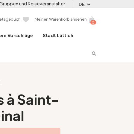
Gruppen und Reiseveranstalter
DE
setagebuch
Meinen Warenkorb ansehen
0
ere Vorschläge
Stadt Lüttich
l
 à Saint-
inal