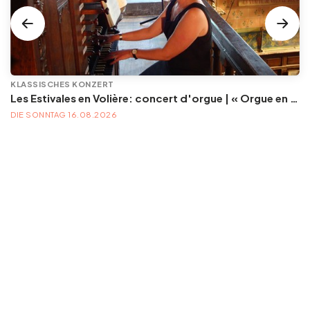
KLASSISCHES KONZERT
Les Estivales en Volière: concert d'orgue | « Orgue en Volière » , les 3e dimanches du mois (été) audition d’orgue (accès libre)
DIE SONNTAG 16.08.2026