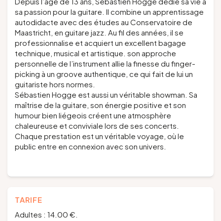
Depuis l’âge de 13 ans, Sébastien Hogge dédie sa vie à
sa passion pour la guitare. Il combine un apprentissage
autodidacte avec des études au Conservatoire de
Maastricht, en guitare jazz. Au fil des années, il se
professionnalise et acquiert un excellent bagage
technique, musical et artistique. son approche
personnelle de l’instrument allie la finesse du finger-
picking à un groove authentique, ce qui fait de lui un
guitariste hors normes.
Sébastien Hogge est aussi un véritable showman. Sa
maîtrise de la guitare, son énergie positive et son
humour bien liégeois créent une atmosphère
chaleureuse et conviviale lors de ses concerts.
Chaque prestation est un véritable voyage, où le
public entre en connexion avec son univers.
TARIFE
Adultes : 14.00 €.