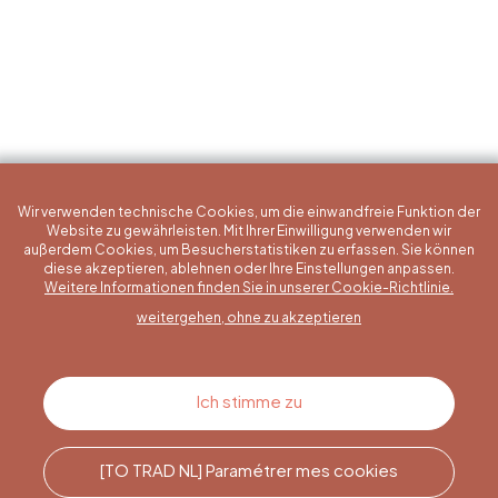
Wir verwenden technische Cookies, um die einwandfreie Funktion der
Website zu gewährleisten. Mit Ihrer Einwilligung verwenden wir
außerdem Cookies, um Besucherstatistiken zu erfassen. Sie können
diese akzeptieren, ablehnen oder Ihre Einstellungen anpassen.
Eine konkrete Frage?
Weitere Informationen finden Sie in unserer Cookie-Richtlinie.
weitergehen, ohne zu akzeptieren
Kontakt
Ich stimme zu
[TO TRAD NL] Paramétrer mes cookies
Rufen Sie uns an