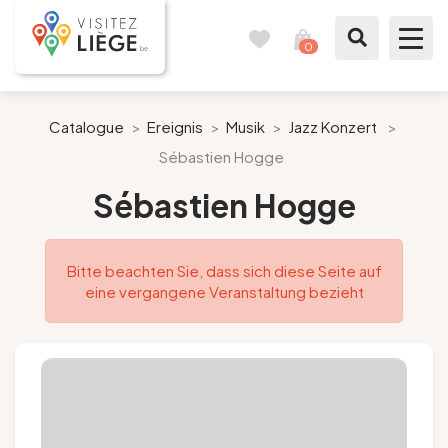
0
Reisetagebuch
Meinen
Warenkorb
ansehen
Was zu sehen / Was zu tun ist
Catalogue
>
Ereignis
>
Musik
>
Jazz Konzert
>
Sébastien Hogge
Wie ein Bürger von Lüttich
Sébastien Hogge
Meinen Aufenthalt vorbereiten
Bitte beachten Sie, dass sich diese Seite auf
Unsere Vorschläge
eine vergangene Veranstaltung bezieht
Stadt Lüttich
Agenda
Presse