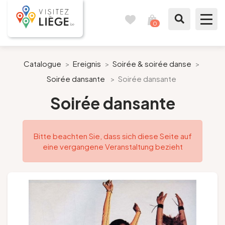
0
Reisetagebuch
Meinen
Warenkorb
ansehen
Was zu sehen / Was zu tun ist
Catalogue
>
Ereignis
>
Soirée & soirée danse
>
Soirée dansante
>
Soirée dansante
Wie ein Bürger von Lüttich
Soirée dansante
Meinen Aufenthalt vorbereiten
Bitte beachten Sie, dass sich diese Seite auf
Unsere Vorschläge
eine vergangene Veranstaltung bezieht
Stadt Lüttich
Agenda
Presse