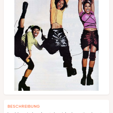
Gruppen und Reiseveranstalter
Folgen Sie uns
FR
EN
NL
DE
BESCHREIBUNG