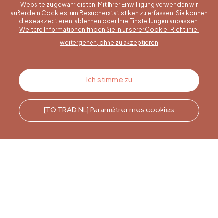
Website zu gewährleisten. Mit Ihrer Einwilligung verwenden wir
außerdem Cookies, um Besucherstatistiken zu erfassen. Sie können
diese akzeptieren, ablehnen oder Ihre Einstellungen anpassen.
Eine konkrete Frage?
Weitere Informationen finden Sie in unserer Cookie-Richtlinie.
weitergehen, ohne zu akzeptieren
Kontakt
Ich stimme zu
[TO TRAD NL] Paramétrer mes cookies
Rufen Sie uns an