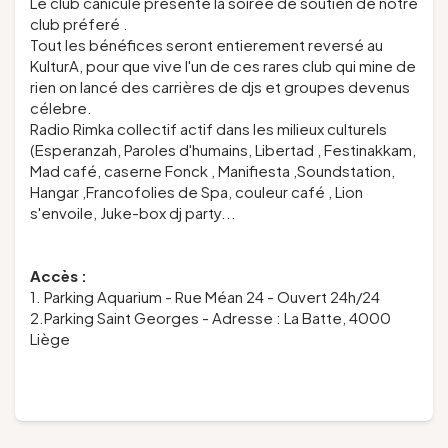
Le club canicule présente la soirée de soutien de notre
club préferé .
Tout les bénéfices seront entierement reversé au
KulturA, pour que vive l'un de ces rares club qui mine de
rien on lancé des carrières de djs et groupes devenus
célebre.
Radio Rimka collectif actif dans les milieux culturels
(Esperanzah, Paroles d'humains, Libertad , Festinakkam,
Mad café, caserne Fonck , Manifiesta ,Soundstation,
Hangar ,Francofolies de Spa, couleur café , Lion
s'envoile, Juke-box dj party...
Accès :
1. Parking Aquarium - Rue Méan 24 - Ouvert 24h/24
2.Parking Saint Georges - Adresse : La Batte, 4000
Liège