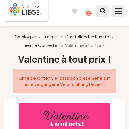
0
Reisetagebuch
Meinen
Warenkorb
ansehen
Was zu sehen / Was zu tun ist
Catalogue
>
Ereignis
>
Darstellenden Künste
>
Théâtre Comédie
>
Valentine à tout prix !
Wie ein Bürger von Lüttich
Valentine à tout prix !
Meinen Aufenthalt vorbereiten
Bitte beachten Sie, dass sich diese Seite auf
Unsere Vorschläge
eine vergangene Veranstaltung bezieht
Stadt Lüttich
Agenda
Presse