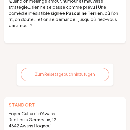
Quand on mélange amour, humour et mauvaise
stratégie… rien ne se passe comme prévu ! Une
comédie irrésistible signée
Pascaline Terrien
, où l’on
rit, on doute… et on se demande : jusqu’où iriez-vous
par amour ?
Zum Reisetagebuch hinzufügen
STANDORT
Foyer Culturel d'Awans
Rue Louis Germeaux, 12
4342 Awans Hognoul