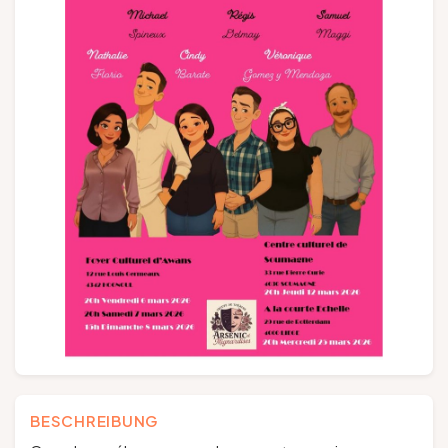
Gruppen und Reiseveranstalter
Folgen Sie uns
FR
EN
NL
DE
BESCHREIBUNG