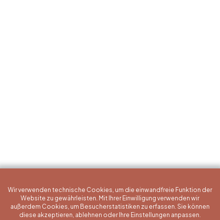
Wir verwenden technische Cookies, um die einwandfreie Funktion der
Website zu gewährleisten. Mit Ihrer Einwilligung verwenden wir
außerdem Cookies, um Besucherstatistiken zu erfassen. Sie können
diese akzeptieren, ablehnen oder Ihre Einstellungen anpassen.