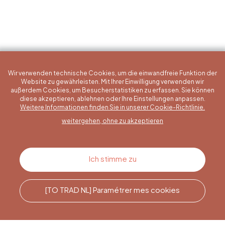
Wir verwenden technische Cookies, um die einwandfreie Funktion der
Website zu gewährleisten. Mit Ihrer Einwilligung verwenden wir
außerdem Cookies, um Besucherstatistiken zu erfassen. Sie können
diese akzeptieren, ablehnen oder Ihre Einstellungen anpassen.
Eine konkrete Frage?
Weitere Informationen finden Sie in unserer Cookie-Richtlinie.
weitergehen, ohne zu akzeptieren
Kontakt
Ich stimme zu
[TO TRAD NL] Paramétrer mes cookies
Rufen Sie uns an