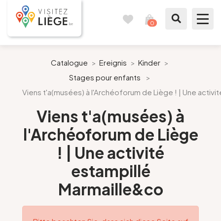
0
Reisetagebuch
Meinen
Warenkorb
ansehen
Was zu sehen / Was zu tun ist
Catalogue
>
Ereignis
>
Kinder
>
Stages pour enfants
>
Wie ein Bürger von Lüttich
Viens t'a(musées) à l'Archéoforum de Liège ! | Une activi
Meinen Aufenthalt vorbereiten
Viens t'a(musées) à
l'Archéoforum de Liège
Unsere Vorschläge
! | Une activité
Stadt Lüttich
estampillé
Marmaille&co
Agenda
Presse