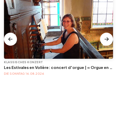
KLASSISCHES KONZERT
Les Estivales en Volière: concert d'orgue | « Orgue en Volière » , les 3e dimanches du mois (été) audition d’orgue (accès libre)
DIE SONNTAG 16.08.2026