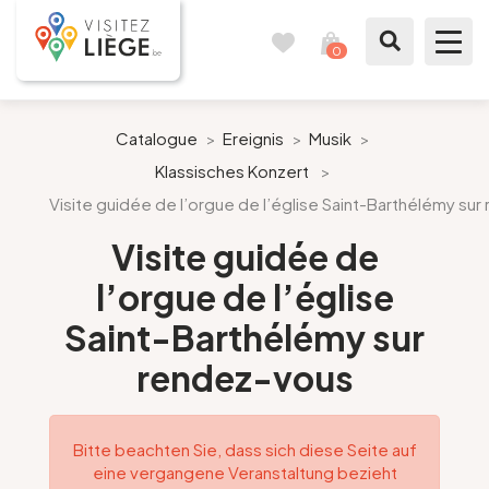
0
Reisetagebuch
Meinen
Warenkorb
ansehen
Was zu sehen / Was zu tun ist
Catalogue
>
Ereignis
>
Musik
>
Klassisches Konzert
>
Wie ein Bürger von Lüttich
Visite guidée de l’orgue de l’église Saint-Barthélémy su
Meinen Aufenthalt vorbereiten
Visite guidée de
l’orgue de l’église
Unsere Vorschläge
Saint-Barthélémy sur
Stadt Lüttich
rendez-vous
Agenda
Bitte beachten Sie, dass sich diese Seite auf
eine vergangene Veranstaltung bezieht
Presse