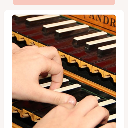
Gruppen und Reiseveranstalter
Folgen Sie uns
FR
EN
NL
DE