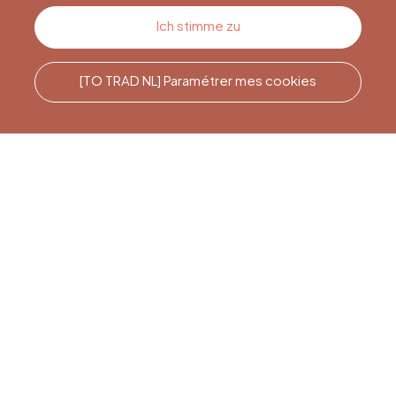
Kontakt
Ich stimme zu
[TO TRAD NL] Paramétrer mes cookies
Rufen Sie uns an
Office du Tourisme de Liège
et Maison du Tourisme du
Pays de Liège.