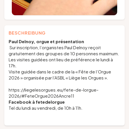
BESCHREIBUNG
Paul Delnoy,
orgue et présentation
Sur inscription, l’organistes Paul Delnoy reçoit
gratuitement des groupes de 10 personnes maximum.
Les visites guidées ont lieu de préférence le lundi à
17h.
Visite guidée dans le cadre de la « Fête de l’Orgue
2026 » organisée par l’ASBL « Liège les Orgues ».
https://liegelesorgues.eu/fete-de-lorgue-
2026/#FeteOrgue2026Ancre11
Facebook à
fetedelorgue
Tel du lundi au vendredi, de 10h à 11h.