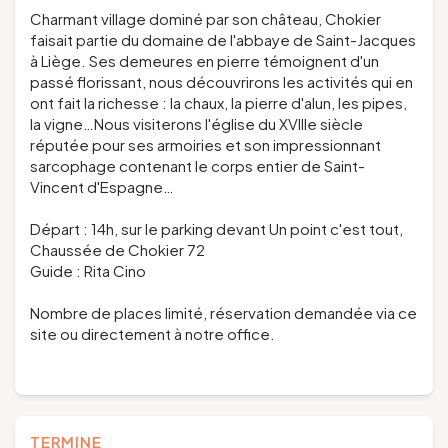
Charmant village dominé par son château, Chokier
faisait partie du domaine de l'abbaye de Saint-Jacques
à Liège. Ses demeures en pierre témoignent d'un
passé florissant, nous découvrirons les activités qui en
ont fait la richesse : la chaux, la pierre d'alun, les pipes,
la vigne…Nous visiterons l'église du XVIIIe siècle
réputée pour ses armoiries et son impressionnant
sarcophage contenant le corps entier de Saint-
Vincent d'Espagne…
Départ : 14h, sur le parking devant Un point c'est tout,
Chaussée de Chokier 72
Guide : Rita Cino
Nombre de places limité, réservation demandée via ce
site ou directement à notre office.
TERMINE