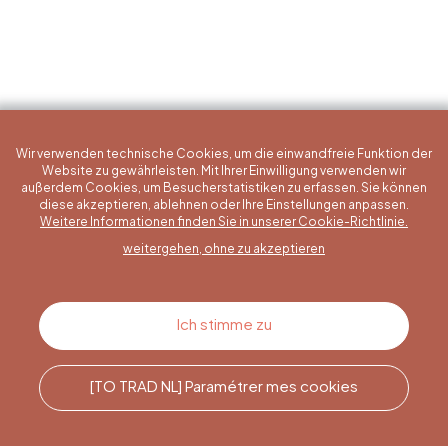
Wir verwenden technische Cookies, um die einwandfreie Funktion der
Website zu gewährleisten. Mit Ihrer Einwilligung verwenden wir
außerdem Cookies, um Besucherstatistiken zu erfassen. Sie können
diese akzeptieren, ablehnen oder Ihre Einstellungen anpassen.
Eine konkrete Frage?
Weitere Informationen finden Sie in unserer Cookie-Richtlinie.
weitergehen, ohne zu akzeptieren
Kontakt
Ich stimme zu
[TO TRAD NL] Paramétrer mes cookies
Rufen Sie uns an