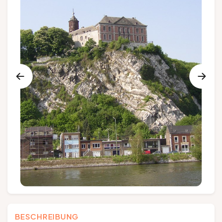
Gruppen und Reiseveranstalter
Folgen Sie uns
FR
EN
NL
DE
BESCHREIBUNG