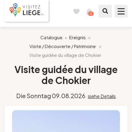
0
Reisetagebuch
Meinen
Warenkorb
ansehen
Was zu sehen / Was zu tun ist
Catalogue
>
Ereignis
>
Visite / Découverte / Patrimoine
>
Wie ein Bürger von Lüttich
Visite guidée du village de Chokier
Meinen Aufenthalt vorbereiten
Visite guidée du village
de Chokier
Unsere Vorschläge
Die Sonntag 09.08.2026
siehe Details
Stadt Lüttich
Agenda
Presse