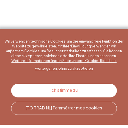
Wir verwenden technische Cookies, um die einwandfreie Funktion der
Website zu gewährleisten. Mit Ihrer Einwilligung verwenden wir
außerdem Cookies, um Besucherstatistiken zu erfassen. Sie können
diese akzeptieren, ablehnen oder Ihre Einstellungen anpassen.
Eine konkrete Frage?
Weitere Informationen finden Sie in unserer Cookie-Richtlinie.
weitergehen, ohne zu akzeptieren
Kontakt
Ich stimme zu
[TO TRAD NL] Paramétrer mes cookies
Rufen Sie uns an