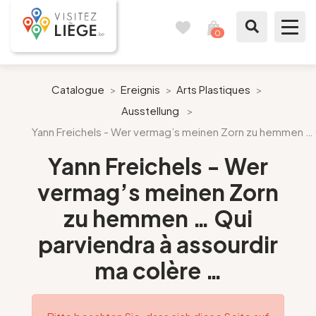
0
Reisetagebuch
Meinen
Warenkorb
ansehen
Was zu sehen / Was zu tun ist
Catalogue
>
Ereignis
>
Arts Plastiques
>
Ausstellung
>
Wie ein Bürger von Lüttich
Yann Freichels - Wer vermag’s meinen Zorn zu hemmen … Q
Meinen Aufenthalt vorbereiten
Yann Freichels - Wer
vermag’s meinen Zorn
Unsere Vorschläge
zu hemmen … Qui
Stadt Lüttich
parviendra à assourdir
ma colère …
Agenda
Presse