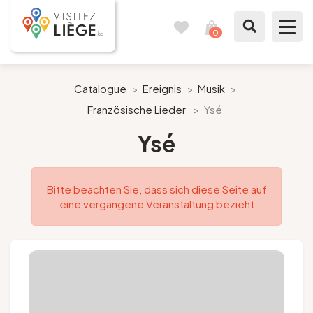
0
Reisetagebuch
Meinen
Warenkorb
ansehen
Was zu sehen / Was zu tun ist
Catalogue
>
Ereignis
>
Musik
>
Französische Lieder
>
Ysé
Wie ein Bürger von Lüttich
Ysé
Meinen Aufenthalt vorbereiten
Bitte beachten Sie, dass sich diese Seite auf
Unsere Vorschläge
eine vergangene Veranstaltung bezieht
Stadt Lüttich
Agenda
Presse