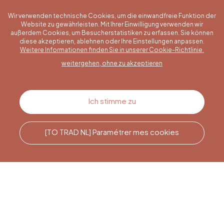
Wir verwenden technische Cookies, um die einwandfreie Funktion der
Website zu gewährleisten. Mit Ihrer Einwilligung verwenden wir
außerdem Cookies, um Besucherstatistiken zu erfassen. Sie können
diese akzeptieren, ablehnen oder Ihre Einstellungen anpassen.
Eine konkrete Frage?
Weitere Informationen finden Sie in unserer Cookie-Richtlinie.
weitergehen, ohne zu akzeptieren
Kontakt
Ich stimme zu
[TO TRAD NL] Paramétrer mes cookies
Rufen Sie uns an