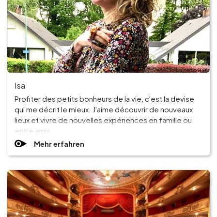
Gruppen und Reiseveranstalter
Folgen Sie uns
Isa
Profiter des petits bonheurs de la vie, c'est la devise
qui me décrit le mieux. J'aime découvrir de nouveaux
FR
EN
NL
DE
lieux et vivre de nouvelles expériences en famille ou
entre amis.
Mehr erfahren