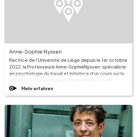
Anne-Sophie Nyssen
Rectrice de l’Université de Liège depuis le 1er octobre
2022, la Professeure Anne-SophieNyssen, spécialiste
en psychologie du travail et initiatrice d’un cours sur la
sensibilisationaux processus hypnotiques et à la
communication thérapeutique, s’est prêtée au jeu
Mehr erfahren
desquestions-réponses de notre rubrique « Les
Ambassadeurs liégeois »