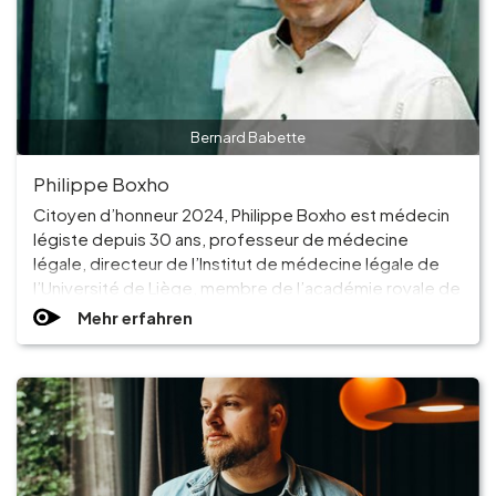
Bernard Babette
Philippe Boxho
Citoyen d’honneur 2024, Philippe Boxho est médecin
légiste depuis 30 ans, professeur de médecine
légale, directeur de l’Institut de médecine légale de
l’Université de Liège, membre de l’académie royale de
médecine de Belgique, membre du conseil national de
Mehr erfahren
l’ordre des Médecins. Il est également chroniqueur
auprès de Patrick Weber dans l’émission « C’est pas
fini » tous les soirs sur Vivacité.