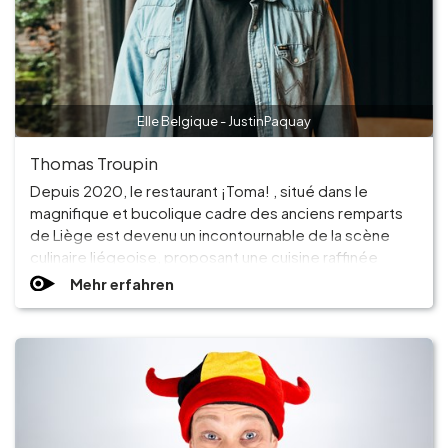
Elle Belgique - JustinPaquay
Thomas Troupin
Depuis 2020, le restaurant ¡Toma! , situé dans le
magnifique et bucolique cadre des anciens remparts
de Liège est devenu un incontournable de la scène
culinaire liégeoise, proposant une cuisine raffinée
évoluant avec les saisons. Son chef étoilé, Thomas
Mehr erfahren
Troupin, nous a fait l’honneur d’être le nouvel
ambassadeur de notre magazine. Il nous fait part de
ses coups de coeur et de son attachement à notre
belle ville.