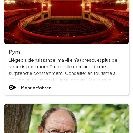
Pym
Liégeois de naissance, ma ville n'a (presque) plus de
secrets pour moi même si elle continue de me
surprendre constamment. Conseiller en tourisme à
l'Office du tourisme de Liège depuis 20 ans, mes
passions sont les voyages, les bons restos, les sorties
Mehr erfahren
entre amis et l'Opéra ! C'est toujours un véritable plaisir
de pouvoir partager avec les touristes mes coups de
coeur et les endroits qui me sont chers à Liège.