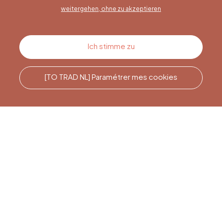
weitergehen, ohne zu akzeptieren
Kontakt
Ich stimme zu
[TO TRAD NL] Paramétrer mes cookies
Rufen Sie uns an
Office du Tourisme de Liège
et Maison du Tourisme du