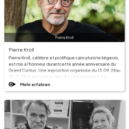
Pierre Kroll
Pierre Kroll
Pierre Kroll, célèbre et prolifique caricaturiste liégeois,
est mis à l'honneur durantcette année anniversaire du
Grand Curtius. Une exposition organisée du 13.09.24au
19.01.25 lui est consacrée. À cette occasion, il a
accepté d'être l'ambassadeurde l'édition estivale de
Mehr erfahren
notre magazine et de nous livrer sa version de Liège.