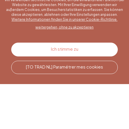
Website zu gewährleisten. Mit Ihrer Einwilligung verwenden wir
außerdem Cookies, um Besucherstatistiken zu erfassen. Sie können
diese akzeptieren, ablehnen oder Ihre Einstellungen anpassen.
Eine konkrete Frage?
Weitere Informationen finden Sie in unserer Cookie-Richtlinie.
weitergehen, ohne zu akzeptieren
Kontakt
Ich stimme zu
[TO TRAD NL] Paramétrer mes cookies
Rufen Sie uns an