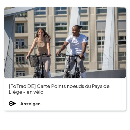
Gruppen und Reiseveranstalter
Folgen Sie uns
FR
EN
NL
DE
[ToTrad DE] Carte Points noeuds du Pays de
LIège - en vélo
Anzeigen