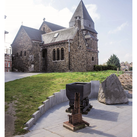
Gruppen und Reiseveranstalter
Folgen Sie uns
FR
EN
NL
DE