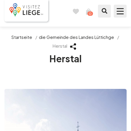
0
Reisetagebuch
Meinen
Warenkorb
ansehen
Was zu sehen / Was zu tun ist
Startseite
/
die Gemeinde des Landes Lüttichge
/
Herstal
Wie ein Bürger von Lüttich
Herstal
Meinen Aufenthalt vorbereiten
Unsere Vorschläge
Stadt Lüttich
Agenda
Presse