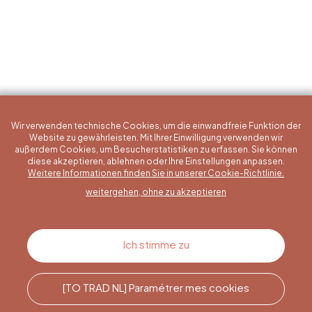
Wir verwenden technische Cookies, um die einwandfreie Funktion der
Website zu gewährleisten. Mit Ihrer Einwilligung verwenden wir
außerdem Cookies, um Besucherstatistiken zu erfassen. Sie können
diese akzeptieren, ablehnen oder Ihre Einstellungen anpassen.
Eine konkrete Frage?
Weitere Informationen finden Sie in unserer Cookie-Richtlinie.
weitergehen, ohne zu akzeptieren
Kontakt
Ich stimme zu
[TO TRAD NL] Paramétrer mes cookies
Rufen Sie uns an