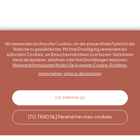
Wir verwenden technische Cookies, um die einwandfreie Funktion der
Website zu gewährleisten. Mit Ihrer Einwilligung verwenden wir
außerdem Cookies, um Besucherstatistiken zu erfassen. Sie können
diese akzeptieren, ablehnen oder Ihre Einstellungen anpassen.
Eine konkrete Frage?
Weitere Informationen finden Sie in unserer Cookie-Richtlinie.
weitergehen, ohne zu akzeptieren
Kontakt
Ich stimme zu
[TO TRAD NL] Paramétrer mes cookies
Rufen Sie uns an