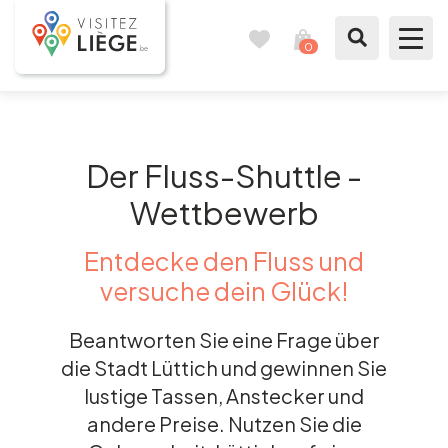
0
Reisetagebuch
Meinen
Warenkorb
ansehen
Was zu sehen / Was zu tun ist
Der Fluss-Shuttle -
Wie ein Bürger von Lüttich
Wettbewerb
Meinen Aufenthalt vorbereiten
Entdecke den Fluss und
Unsere Vorschläge
versuche dein Glück!
Stadt Lüttich
Beantworten Sie eine Frage über
die Stadt Lüttich und gewinnen Sie
Agenda
lustige Tassen, Anstecker und
andere Preise. Nutzen Sie die
Presse