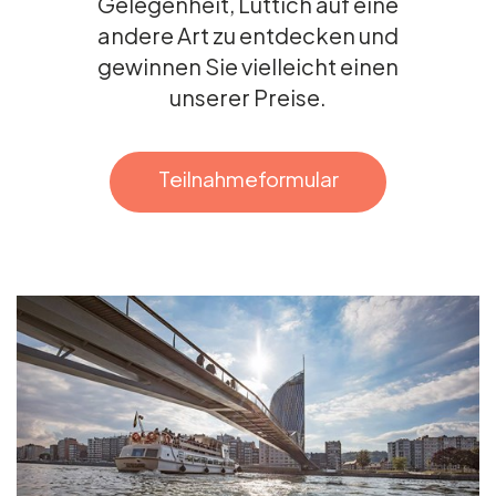
Gelegenheit, Lüttich auf eine
andere Art zu entdecken und
Gruppen und Reiseveranstalter
gewinnen Sie vielleicht einen
unserer Preise.
Folgen Sie uns
Teilnahmeformular
FR
EN
NL
DE