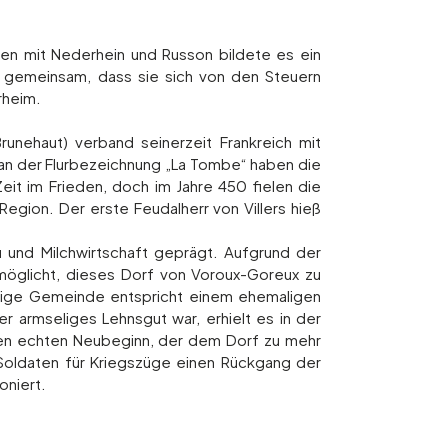
n mit Nederhein und Russon bildete es ein
r gemeinsam, dass sie sich von den Steuern
rheim.
runehaut) verband seinerzeit Frankreich mit
 an der Flurbezeichnung „La Tombe“ haben die
it im Frieden, doch im Jahre 450 fielen die
egion. Der erste Feudalherr von Villers hieß
 und Milchwirtschaft geprägt. Aufgrund der
rmöglicht, dieses Dorf von Voroux-Goreux zu
eutige Gemeinde entspricht einem ehemaligen
 armseliges Lehnsgut war, erhielt es in der
nen echten Neubeginn, der dem Dorf zu mehr
Soldaten für Kriegszüge einen Rückgang der
oniert.