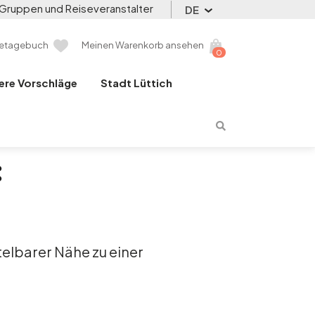
Gruppen und Reiseveranstalter
DE
setagebuch
Meinen Warenkorb ansehen
0
ere Vorschläge
Stadt Lüttich
telbarer Nähe zu einer
.