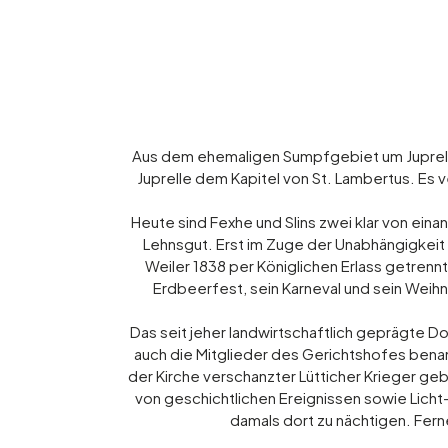
Aus dem ehemaligen Sumpfgebiet um Juprelle 
Juprelle dem Kapitel von St. Lambertus. Es v
Heute sind Fexhe und Slins zwei klar von ein
Lehnsgut. Erst im Zuge der Unabhängigkeit
Weiler 1838 per Königlichen Erlass getrennt
Erdbeerfest, sein Karneval und sein Weih
Das seit jeher landwirtschaftlich geprägte D
auch die Mitglieder des Gerichtshofes benan
der Kirche verschanzter Lütticher Krieger ge
von geschichtlichen Ereignissen sowie Lich
damals dort zu nächtigen. Fern