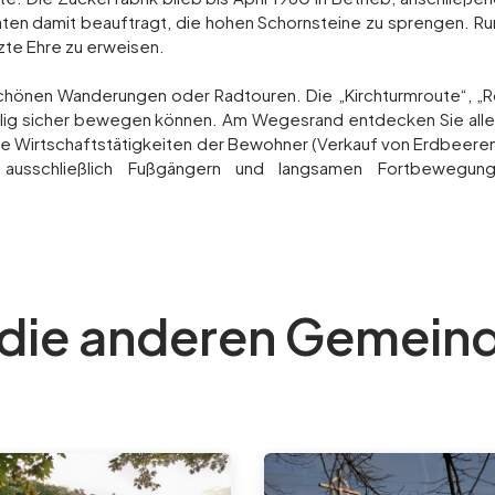
aten damit beauftragt, die hohen Schornsteine zu sprengen. Ru
zte Ehre zu erweisen.
u schönen Wanderungen oder Radtouren. Die „Kirchturmroute“, 
völlig sicher bewegen können. Am Wegesrand entdecken Sie alle
ige Wirtschaftstätigkeiten der Bewohner (Verkauf von Erdbeeren 
sschließlich Fußgängern und langsamen Fortbewegungsm
 die anderen Gemeind