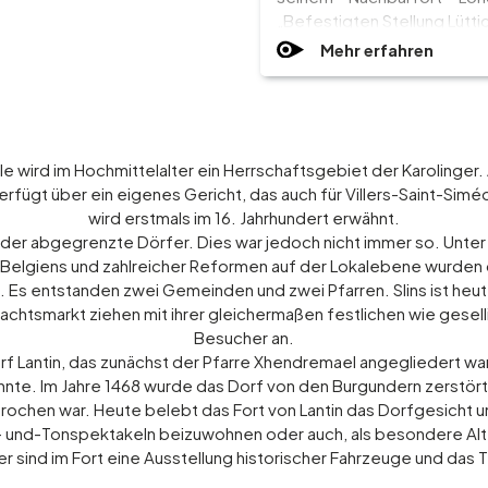
„Befestigten Stellung Lütti
Mehr erfahren
wird im Hochmittelalter ein Herrschaftsgebiet der Karolinger. 
erfügt über ein eigenes Gericht, das auch für Villers-Saint-Sim
wird erstmals im 16. Jahrhundert erwähnt.
ander abgegrenzte Dörfer. Dies war jedoch nicht immer so. Unte
 Belgiens und zahlreicher Reformen auf der Lokalebene wurden
. Es entstanden zwei Gemeinden und zwei Pfarren. Slins ist heut
nachtsmarkt ziehen mit ihrer gleichermaßen festlichen wie gese
Besucher an.
orf Lantin, das zunächst der Pfarre Xhendremael angegliedert wa
nte. Im Jahre 1468 wurde das Dorf von den Burgundern zerstört
brochen war. Heute belebt das Fort von Lantin das Dorfgesicht
t- und-Tonspektakeln beizuwohnen oder auch, als besondere Alte
er sind im Fort eine Ausstellung historischer Fahrzeuge und d