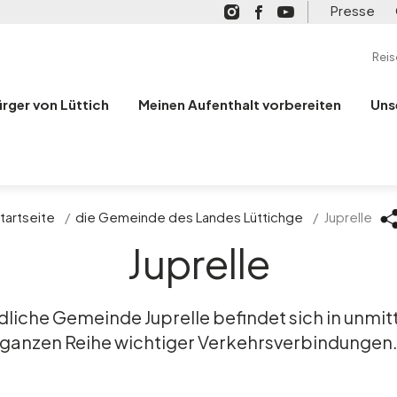
Presse
Rei
ürger von Lüttich
Meinen Aufenthalt vorbereiten
Uns
tartseite
/
die Gemeinde des Landes Lüttichge
/
Juprelle
Juprelle
dliche Gemeinde Juprelle befindet sich in unmit
ganzen Reihe wichtiger Verkehrsverbindungen