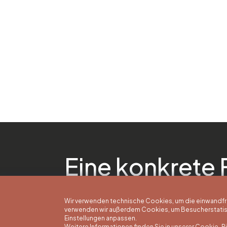
Eine konkrete 
Wir verwenden technische Cookies, um die einwandfreie
verwenden wir außerdem Cookies, um Besucherstatisti
Einstellungen anpassen.
Weitere Informationen finden Sie in unserer Cookie-Ric