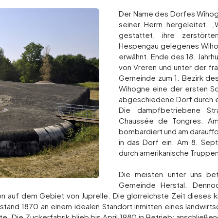
Der Name des Dorfes Wihogne
seiner Herrn hergeleitet. 
gestattet, ihre zerstör
Hespengau gelegenes Wihogne
erwähnt. Ende des 18. Jahr
von Vreren und unter der f
Gemeinde zum 1. Bezirk des
Wihogne eine der ersten Sch
abgeschiedene Dorf durch ei
Die dampfbetriebene Str
Chaussée de Tongres. Am 
bombardiert und am darauff
in das Dorf ein. Am 8. Sept
durch amerikanische Truppen
Die meisten unter uns bet
Gemeinde Herstal. Dennoc
on auf dem Gebiet von Juprelle. Die glorreichste Zeit dieses 
stand 1870 an einem idealen Standort inmitten eines landwirt
Die Zuckerfabrik blieb bis April 1980 in Betrieb; anschließen