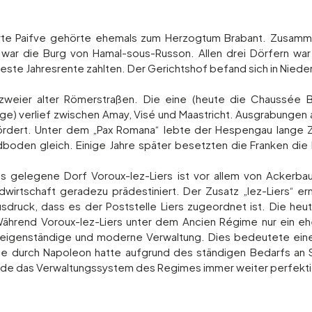
te Paifve gehörte ehemals zum Herzogtum Brabant. Zusamme
 war die Burg von Hamal-sous-Russon. Allen drei Dörfern wa
feste Jahresrente zahlten. Der Gerichtshof befand sich in Niede
 zweier alter Römerstraßen. Die eine (heute die Chaussée B
ige) verlief zwischen Amay, Visé und Maastricht. Ausgrabungen
ördert. Unter dem „Pax Romana“ lebte der Hespengau lange Ze
boden gleich. Einige Jahre später besetzten die Franken die R
gelegene Dorf Voroux-lez-Liers ist vor allem von Ackerbau
ndwirtschaft geradezu prädestiniert. Der Zusatz „lez-Liers“ e
sdruck, dass es der Poststelle Liers zugeordnet ist. Die h
ährend Voroux-lez-Liers unter dem Ancien Régime nur ein eher
ne eigenständige und moderne Verwaltung. Dies bedeutete ei
e durch Napoleon hatte aufgrund des ständigen Bedarfs an 
urde das Verwaltungssystem des Regimes immer weiter perfekti