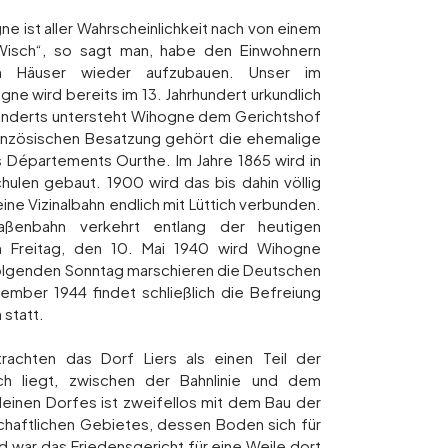
 ist aller Wahrscheinlichkeit nach von einem
„Wisch“, so sagt man, habe den Einwohnern
ten Häuser wieder aufzubauen. Unser im
 wird bereits im 13. Jahrhundert urkundlich
hunderts untersteht Wihogne dem Gerichtshof
ranzösischen Besatzung gehört die ehemalige
 Départements Ourthe. Im Jahre 1865 wird in
ulen gebaut. 1900 wird das bis dahin völlig
ne Vizinalbahn endlich mit Lüttich verbunden.
aßenbahn verkehrt entlang der heutigen
Freitag, den 10. Mai 1940 wird Wihogne
olgenden Sonntag marschieren die Deutschen
ember 1944 findet schließlich die Befreiung
 statt.
rachten das Dorf Liers als einen Teil der
h liegt, zwischen der Bahnlinie und dem
kleinen Dorfes ist zweifellos mit dem Bau der
schaftlichen Gebietes, dessen Boden sich für
d war das Friedensgericht für eine Weile dort