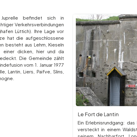
Juprelle befindet sich in
chtiger Verkehrsverbindungen
afen Lüttich). Ihre Lage vor
nze hat die aufgeschlossene
n besteht aus Lehm, Kieseln
 einer dicken, hier und da
 bedeckt. Die Gemeinde zählt
ndefusion vom 1. Januar 1977
, Lantin, Liers, Paifve, Slins,
ihogne.
Le Fort de Lantin
Ein Erlebnisrundgang: das 
versteckt in einem Wald
seinem Nachbarfort Lon