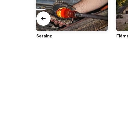
Seraing
Fléma
Die Gemeinde Bassenge liegt zwischen Tongeren, Lüttich und Maastricht und umfasst 6 Dörfer: Glons, Boirs, Roclenge-sur-Geer, Bassenge, Wonck und Eben-Emael. Durch die Gemeinde fließt der Geer.