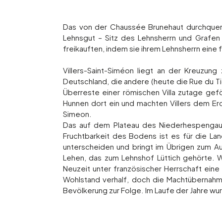
Das von der Chaussée Brunehaut durchquer
Lehnsgut – Sitz des Lehnsherrn und Grafen
freikauften, indem sie ihrem Lehnsherrn eine 
Villers-Saint-Siméon liegt an der Kreuzung
Deutschland, die andere (heute die Rue du T
Überreste einer römischen Villa zutage gef
Hunnen dort ein und machten Villers dem Erd
Simeon.
Das auf dem Plateau des Niederhespengaus 
Fruchtbarkeit des Bodens ist es für die La
unterscheiden und bringt im Übrigen zum Au
Lehen, das zum Lehnshof Lüttich gehörte. W
Neuzeit unter französischer Herrschaft ei
Wohlstand verhalf, doch die Machtübernahm
Bevölkerung zur Folge. Im Laufe der Jahre w