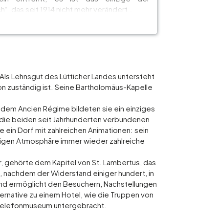
ch“, das seit 1914 nicht mehr verändert…
Als Lehnsgut des Lütticher Landes untersteht
éon zuständig ist. Seine Bartholomäus-Kapelle
r dem Ancien Régime bildeten sie ein einziges
 die beiden seit Jahrhunderten verbundenen
e ein Dorf mit zahlreichen Animationen: sein
lligen Atmosphäre immer wieder zahlreiche
r, gehörte dem Kapitel von St. Lambertus, das
, nachdem der Widerstand einiger hundert, in
 und ermöglicht den Besuchern, Nachstellungen
rnative zu einem Hotel, wie die Truppen von
as Telefonmuseum untergebracht.