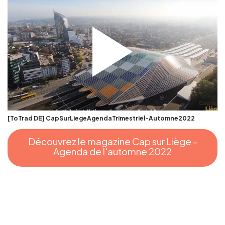
Gruppen und Reiseveranstalter
Folgen Sie uns
[ToTrad DE] CapSurLiegeAgendaTrimestriel-Automne2022
FR
EN
NL
DE
Découvrez le magazine Cap sur Liège -
Agenda de l'automne 2022