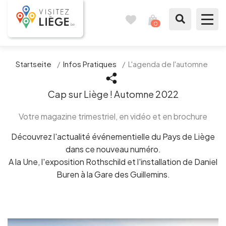
0
Reisetagebuch
Meinen
Warenkorb
ansehen
Was zu sehen / Was zu tun ist
Startseite
/
Infos Pratiques
/
L'agenda de l'automne
Wie ein Bürger von Lüttich
Cap sur Liège ! Automne 2022
Meinen Aufenthalt vorbereiten
Votre magazine trimestriel, en vidéo et en brochure
Découvrez l'actualité événementielle du Pays de Liège
Unsere Vorschläge
dans ce nouveau numéro.
A la Une, l'exposition Rothschild et l'installation de Daniel
Stadt Lüttich
Buren à la Gare des Guillemins.
Agenda
Presse