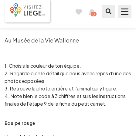
0
Reisetagebuch
Meinen
Warenkorb
ansehen
Was zu sehen / Was zu tun ist
Au Musée de la Vie Wallonne
Wie ein Bürger von Lüttich
1. Choisis la couleur de ton équipe.
Meinen Aufenthalt vorbereiten
2. Regarde bien le détail que nous avons repris d’une des
photos exposées.
Unsere Vorschläge
3. Retrouve la photo entière et l’animal qui y figure.
4. Note bien le code à 3 chiffres et suis les instructions
Stadt Lüttich
finales de l’étape 9 de la fiche du petit carnet.
Agenda
Equipe rouge
Presse