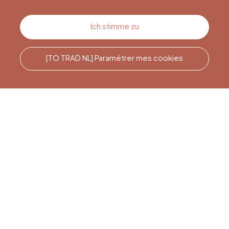
Kontakt
Ich stimme zu
[TO TRAD NL] Paramétrer mes cookies
Rufen Sie uns an
Office du Tourisme de Liège
et Maison du Tourisme du
Pays de Liège.