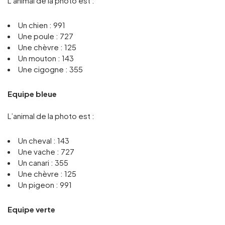
L’animal de la photo est :
Gruppen und Reiseveranstalter
Un chien : 991
Une poule : 727
Une chèvre : 125
Folgen Sie uns
Un mouton : 143
Une cigogne : 355
Equipe bleue
L’animal de la photo est :
FR
EN
NL
DE
Un cheval : 143
Une vache : 727
Un canari : 355
Une chèvre : 125
Un pigeon : 991
Equipe verte