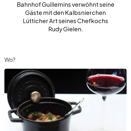
Bahnhof Guillemins verwöhnt seine
Gruppen und Reiseveranstalter
Gäste mit den Kalbsnierchen
Lütticher Art seines Chefkochs
Rudy Gielen.
Folgen Sie uns
Wo?
FR
EN
NL
DE