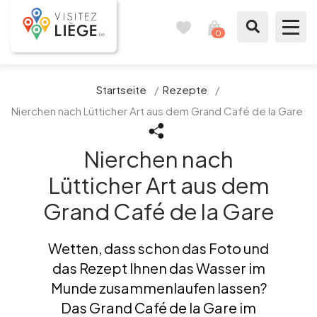
0
Reisetagebuch
Meinen
Warenkorb
ansehen
Was zu sehen / Was zu tun ist
Startseite
/
Rezepte
/
Nierchen nach Lütticher Art aus dem Grand Café de la Gare
Wie ein Bürger von Lüttich
Nierchen nach
Meinen Aufenthalt vorbereiten
Lütticher Art aus dem
Unsere Vorschläge
Grand Café de la Gare
Stadt Lüttich
Wetten, dass schon das Foto und
das Rezept Ihnen das Wasser im
Agenda
Munde zusammenlaufen lassen?
Das Grand Café de la Gare im
Presse