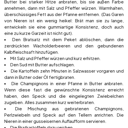
Butter bei starker Hitze anbraten, bis sie außen Farbe
annehmen, dann mit Salz und Pfeffer würzen. Warmhalten,
überschüssiges Fett aus der Pfanne entfernen. (Das Garen
von Nieren ist ein wenig heikel: Brät man sie zu lange,
entwickeln sie eine gummiartige Konsistenz, doch auch
eine zu kurze Garzeit ist nicht gut).
Den Bratsatz mit dem Peket ablöschen, dann die
zerdrückten Wacholderbeeren und den gebundenen
Kalbfleischsaft hinzufügen.
Mit Salz und Pfeffer würzen und kurz erhitzen.
Den Sud mit Butter aufschlagen.
Die Kartoffeln zehn Minuten in Salzwasser vorgaren und
dann in Butter oder Öl fertigbraten.
Die Champignons in einer Pfanne in Butter anbraten.
Wenn diese fast die gewünschte Konsistenz erreicht
haben, den Speck und die eingelegten Zwiebelchen
zugeben. Alles zusammen kurz weiterbraten.
Die Mischung aus gebratenen Champignons,
Perlzwiebeln und Speck auf den Tellern anrichten. Die
Nieren in einer gusseisernen Auflaufform servieren.
Die Bratkartoffeln dazu reichen.