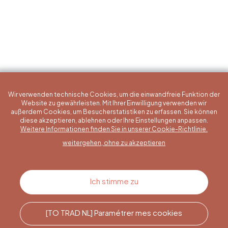
Wir verwenden technische Cookies, um die einwandfreie Funktion der
Website zu gewährleisten. Mit Ihrer Einwilligung verwenden wir
außerdem Cookies, um Besucherstatistiken zu erfassen. Sie können
diese akzeptieren, ablehnen oder Ihre Einstellungen anpassen.
Eine konkrete Frage?
Weitere Informationen finden Sie in unserer Cookie-Richtlinie.
weitergehen, ohne zu akzeptieren
Kontakt
Ich stimme zu
[TO TRAD NL] Paramétrer mes cookies
Rufen Sie uns an