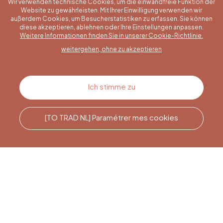
Wir verwenden technische Cookies, um die einwandfreie Funktion der
Website zu gewährleisten. Mit Ihrer Einwilligung verwenden wir
außerdem Cookies, um Besucherstatistiken zu erfassen. Sie können
diese akzeptieren, ablehnen oder Ihre Einstellungen anpassen.
Eine konkrete Frage?
Weitere Informationen finden Sie in unserer Cookie-Richtlinie.
weitergehen, ohne zu akzeptieren
Kontakt
Ich stimme zu
[TO TRAD NL] Paramétrer mes cookies
Rufen Sie uns an