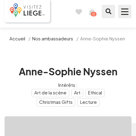
0
Travel
View
journal
my
cart
What to see / What to do
Accueil
/
Nos ambassadeurs
/
Anne-Sophie Nyssen
Like a citizen of Liège
Prepare my stay
Anne-Sophie Nyssen
Our suggestions
Intérêts :
Art de la scène
Art
Ethical
City of Liège
Christmas Gifts
Lecture
Agenda
Presse