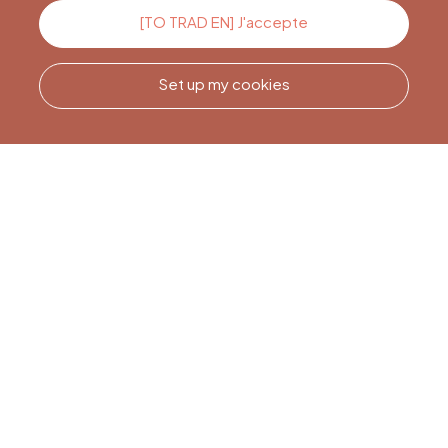
Contact us
[TO TRAD EN] J'accepte
Set up my cookies
Call us
Office du Tourisme de Liège
et Maison du Tourisme du
Pays de Liège.