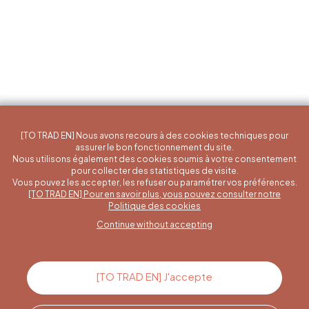
[TO TRAD EN] Nous avons recours à des cookies techniques pour
assurer le bon fonctionnement du site.
Nous utilisons également des cookies soumis à votre consentement
pour collecter des statistiques de visite.
Vous pouvez les accepter, les refuser ou paramétrer vos préférences.
[TO TRAD EN] Pour en savoir plus, vous pouvez consulter notre
A specific question?
Politique des cookies
Continue without accepting
Contact us
[TO TRAD EN] J'accepte