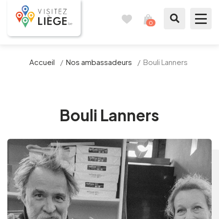
0
Travel
View
journal
my
cart
What to see / What to do
Accueil
/
Nos ambassadeurs
/
Bouli Lanners
Like a citizen of Liège
Prepare my stay
Bouli Lanners
Our suggestions
City of Liège
Agenda
Presse