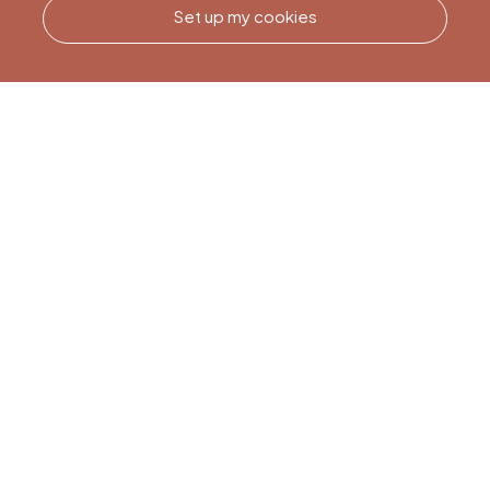
Set up my cookies
Call us
Office du Tourisme de Liège
et Maison du Tourisme du
Pays de Liège.