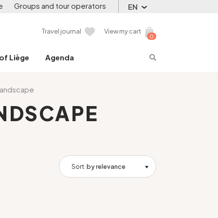
e
Groups and tour operators
EN
Travel journal
View my cart
0
 of Liège
Agenda
 landscape
ANDSCAPE
Sort
by relevance