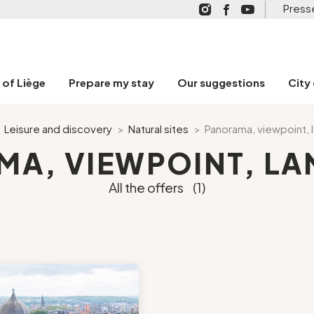
Press
n of Liège
Prepare my stay
Our suggestions
City
>
Leisure and discovery
>
Natural sites
>
Panorama, viewpoint,
A, VIEWPOINT, L
All the offers
(1)