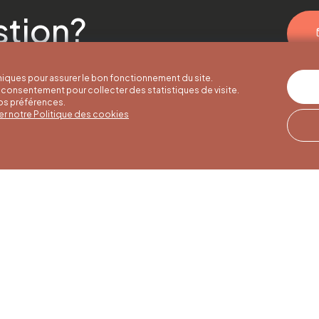
stion?
iques pour assurer le bon fonctionnement du site.
consentement pour collecter des statistiques de visite.
vos préférences.
er notre Politique des cookies
er hours
Winter hours
Our address
o 30/09
01/10 to 15/05
Quai de la Goffe 13
4000 Liège
to Saturday
Monday to Saturday
30 am to 5 pm
from 9:30 am to 4:30
 and public
pm
s from 9 am to
Sundays and public
holidays from 9 am to
3 pm