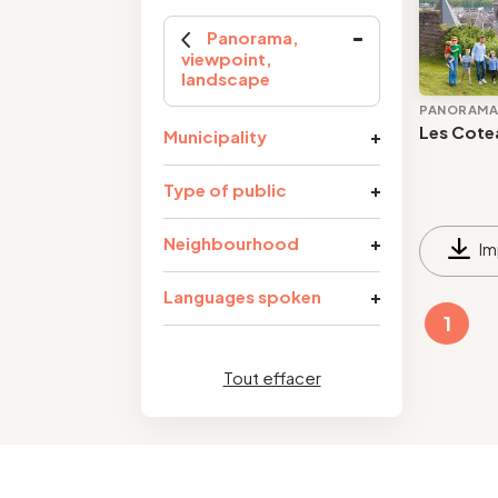
Panorama,
viewpoint,
landscape
PANORAMA,
Municipality
Type of public
Neighbourhood
Im
Languages spoken
1
Tout effacer