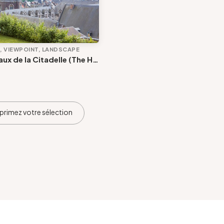
 VIEWPOINT, LANDSCAPE
Les Coteaux de la Citadelle (The Hillsides of the Citadel)
primez votre sélection