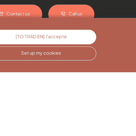
Contact us
Call us
[TO TRAD EN] J'accepte
Set up my cookies
Newsletter
Subscription
Sign up to stay informed