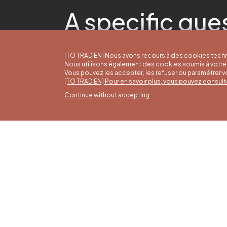
A specific que
[TO TRAD EN] Nous avons recours à des cookies techn
Nous utilisons également des cookies soumis à votre 
Vous pouvez les accepter, les refuser ou paramétrer 
[TO TRAD EN] Pour en savoir plus, vous pouvez consult
Continue without accepting
Summ
16/05 t
Office du Tourisme de Liège et
Monday 
Maison du Tourisme du Pays de
from 9:
Liège.
Sundays
holiday
4 pm