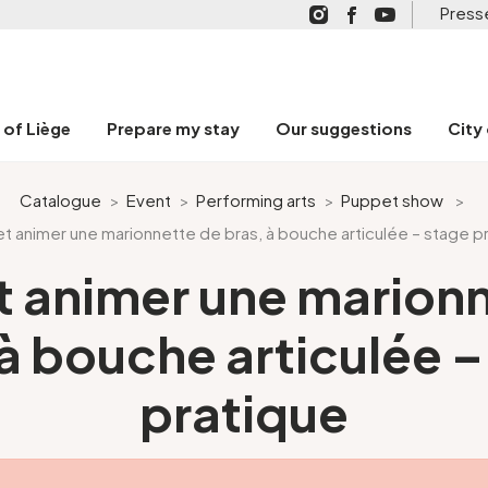
Press
n of Liège
Prepare my stay
Our suggestions
City
Catalogue
>
Event
>
Performing arts
>
Puppet show
>
t animer une marionnette de bras, à bouche articulée – stage p
t animer une marion
 à bouche articulée –
pratique