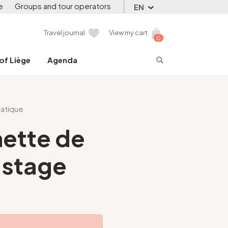
e
Groups and tour operators
EN
Travel journal
View my cart
0
 of Liège
Agenda
ratique
nette de
 stage