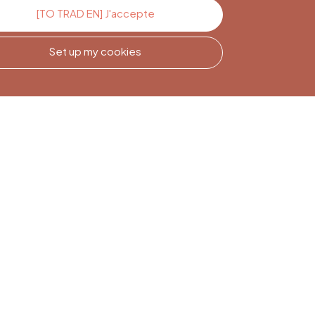
[TO TRAD EN] J'accepte
Set up my cookies
Newsletter
Subscription
Sign up to stay informed