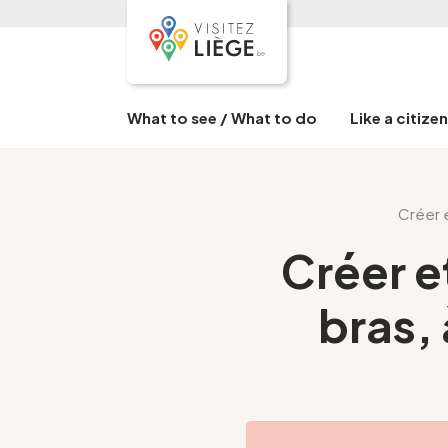
What to see / What to do
Like a citize
Créer e
Créer e
bras,