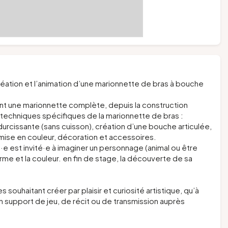
ation et l’animation d’une marionnette de bras à bouche
sent une marionnette complète, depuis la construction
es techniques spécifiques de la marionnette de bras :
-durcissante (sans cuisson), création d’une bouche articulée,
 mise en couleur, décoration et accessoires.
·e est invité·e à imaginer un personnage (animal ou être
forme et la couleur. en fin de stage, la découverte de sa
souhaitant créer par plaisir et curiosité artistique, qu’à
un support de jeu, de récit ou de transmission auprès