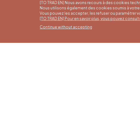
[TO TRAD EN] Nous avons recours à des cookies techn
Nous utilisons également des cookies soumis à votre 
Vous pouvez les accepter, les refuser ou paramétrer 
[TO TRAD EN] Pour en savoir plus, vous pouvez consult
Continue without accepting
Summ
16/05 t
Office du Tourisme de Liège et
Monday 
Maison du Tourisme du Pays de
from 9:
Liège.
Sundays
holiday
4 pm