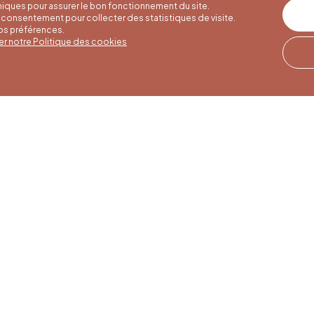
iques pour assurer le bon fonctionnement du site.
consentement pour collecter des statistiques de visite.
vos préférences.
er notre Politique des cookies
er hours
Winter hours
Our address
o 30/09
01/10 to 15/05
Quai de la Goffe 13
4000 Liège
to Saturday
Monday to Saturday
30 am to 5 pm
from 9:30 am to 4:30
 and public
pm
s from 9 am to
Sundays and public
holidays from 9 am to
3 pm