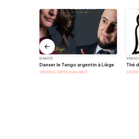
DANCE
VARIO
Danser le Tango argentin à Liège
Thé 
E
SEVERAL DATES AVAILABLE
SEVERA