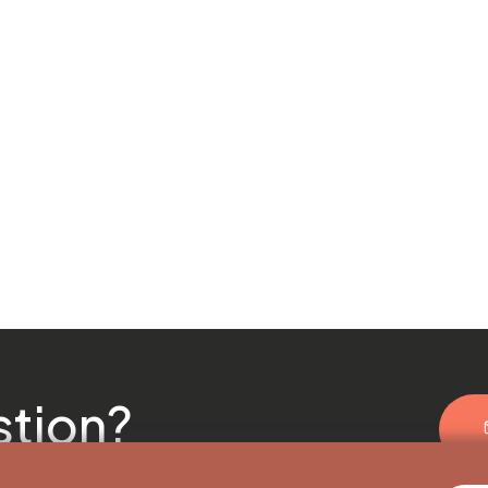
stion?