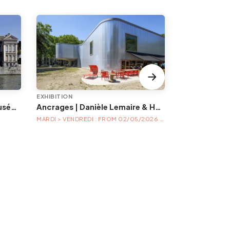
EXHIBITION
EVENT
Animations à l'Aquarium-Muséum
Ancrages | Danièle Lemaire & Hélène Locoge au Trinkhall museum
MARDI > VENDREDI : FROM 02/05/2026 TO 04/04/2027