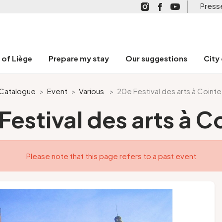
Press
n of Liège
Prepare my stay
Our suggestions
City
Catalogue
>
Event
>
Various
>
20e Festival des arts à Cointe
Festival des arts à C
Please note that this page refers to a past event