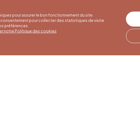
iques pour assurer le bon fonctionnement du site.
consentement pour collecter des statistiques de visite.
vos préférences.
er notre Politique des cookies
er hours
Winter hours
Our address
o 30/09
01/10 to 15/05
Quai de la Goffe 13
4000 Liège
to Saturday
Monday to Saturday
30 am to 5 pm
from 9:30 am to 4:30
 and public
pm
s from 9 am to
Sundays and public
holidays from 9 am to
3 pm