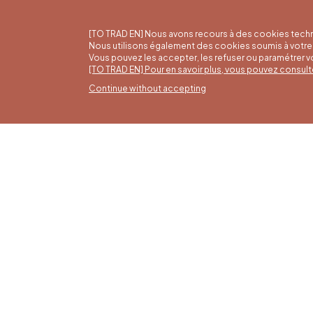
[TO TRAD EN] Nous avons recours à des cookies techn
Nous utilisons également des cookies soumis à votre 
Vous pouvez les accepter, les refuser ou paramétrer 
[TO TRAD EN] Pour en savoir plus, vous pouvez consult
Continue without accepting
Summ
16/05 t
Office du Tourisme de Liège et
Monday 
Maison du Tourisme du Pays de
from 9:
Liège.
Sundays
holiday
4 pm