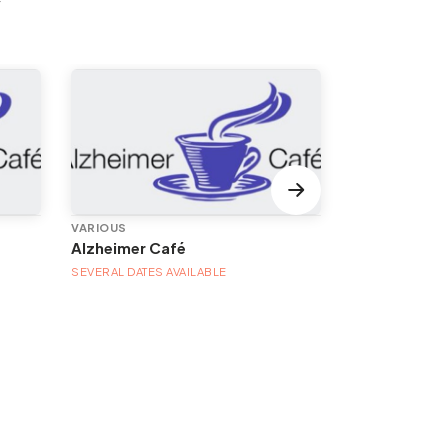
y
VARIOUS
OURS / DISCOV
Alzheimer Café
SEVERAL DATES AVAILABLE
SEVERAL DATES 