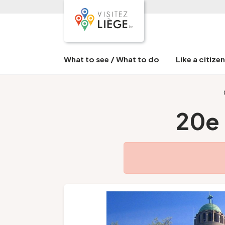
What to see / What to do
Like a citize
20e 