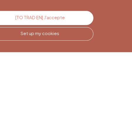
[TO TRAD EN] J'accepte
Set up my cookies
Newsletter
Subscription
Sign up to stay informed