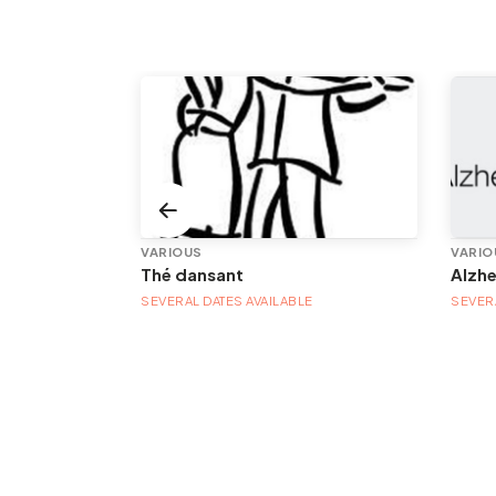
VARIOUS
VARIO
Thé dansant
Alzh
E
SEVERAL DATES AVAILABLE
SEVERA