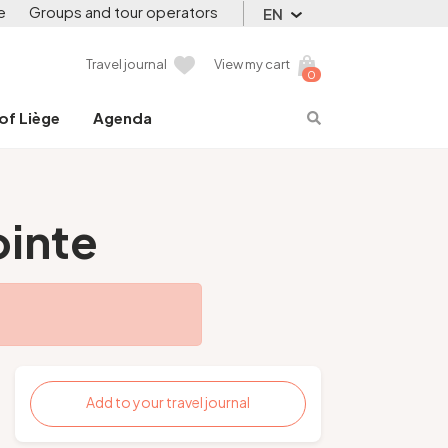
e
Groups and tour operators
EN
Travel journal
View my cart
0
 of Liège
Agenda
ointe
Add to your travel journal