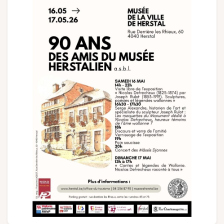
Groups and tour operators
Follow us
FR
EN
NL
DE