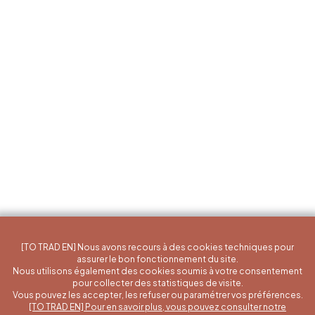
[TO TRAD EN] Nous avons recours à des cookies techniques pour
assurer le bon fonctionnement du site.
Nous utilisons également des cookies soumis à votre consentement
pour collecter des statistiques de visite.
Vous pouvez les accepter, les refuser ou paramétrer vos préférences.
[TO TRAD EN] Pour en savoir plus, vous pouvez consulter notre