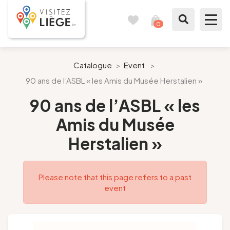
0
Travel
View
journal
my
cart
What to see / What to do
Catalogue
>
Event
>
90 ans de l’ASBL « les Amis du Musée Herstalien »
Like a citizen of Liège
90 ans de l’ASBL « les
Prepare my stay
Amis du Musée
Herstalien »
Our suggestions
City of Liège
Please note that this page refers to a past
event
Agenda
Presse