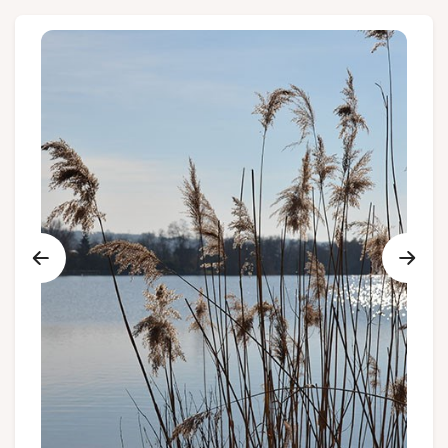
Groups and tour operators
Follow us
FR
EN
NL
DE