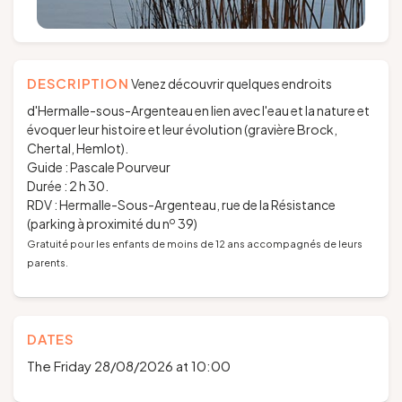
DESCRIPTION
Venez découvrir quelques endroits
d'Hermalle-sous-Argenteau en lien avec l'eau et la nature et
évoquer leur histoire et leur évolution (gravière Brock,
Chertal, Hemlot).
Guide : Pascale Pourveur
Durée : 2 h 30.
RDV : Hermalle-Sous-Argenteau, rue de la Résistance
o
(parking à proximité du n
39)
Gratuité pour les enfants de moins de 12 ans accompagnés de leurs
parents.
DATES
The Friday 28/08/2026 at 10:00