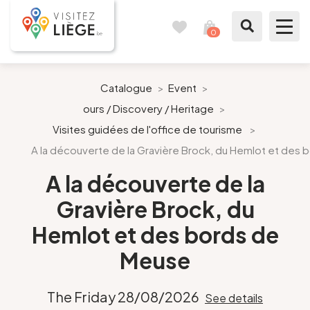
0
Travel
View
journal
my
cart
What to see / What to do
Catalogue
>
Event
>
ours / Discovery / Heritage
>
Like a citizen of Liège
Visites guidées de l'office de tourisme
>
A la découverte de la Gravière Brock, du Hemlot et des
Prepare my stay
A la découverte de la
Our suggestions
Gravière Brock, du
City of Liège
Hemlot et des bords de
Meuse
Agenda
The Friday 28/08/2026
See details
Presse