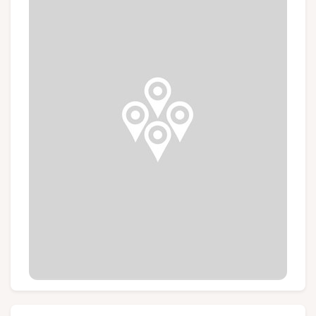
Groups and tour operators
Follow us
FR
EN
NL
DE