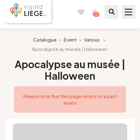
0
Travel
View
journal
my
cart
What to see / What to do
Catalogue
>
Event
>
Various
>
Apocalypse au musée | Halloween
Like a citizen of Liège
Apocalypse au musée |
Prepare my stay
Halloween
Our suggestions
Please note that this page refers to a past
City of Liège
event
Agenda
Presse