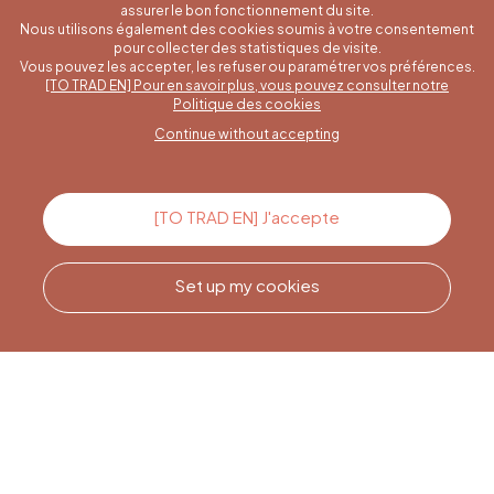
assurer le bon fonctionnement du site.
Nous utilisons également des cookies soumis à votre consentement
pour collecter des statistiques de visite.
Vous pouvez les accepter, les refuser ou paramétrer vos préférences.
[TO TRAD EN] Pour en savoir plus, vous pouvez consulter notre
A specific question?
Politique des cookies
Continue without accepting
Contact us
[TO TRAD EN] J'accepte
Set up my cookies
Call us