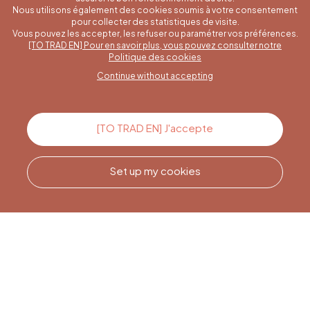
Nous utilisons également des cookies soumis à votre consentement
pour collecter des statistiques de visite.
Vous pouvez les accepter, les refuser ou paramétrer vos préférences.
[TO TRAD EN] Pour en savoir plus, vous pouvez consulter notre
A specific question?
Politique des cookies
Continue without accepting
Contact us
[TO TRAD EN] J'accepte
Set up my cookies
Call us