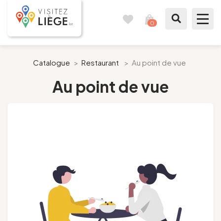
0
Travel
View
journal
my
cart
What to see / What to do
Catalogue
>
Restaurant
>
Au point de vue
Au point de vue
Like a citizen of Liège
Prepare my stay
Our suggestions
City of Liège
Agenda
Presse