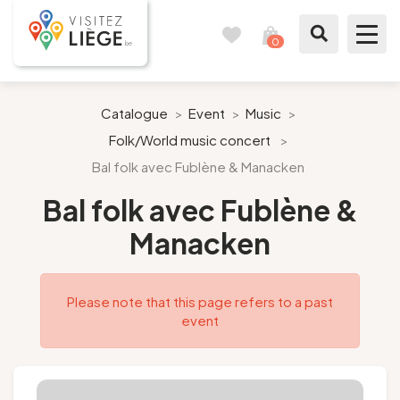
0
Travel
View
journal
my
cart
What to see / What to do
Catalogue
>
Event
>
Music
>
Folk/World music concert
>
Like a citizen of Liège
Bal folk avec Fublène & Manacken
Prepare my stay
Bal folk avec Fublène &
Manacken
Our suggestions
City of Liège
Please note that this page refers to a past
event
Agenda
Presse