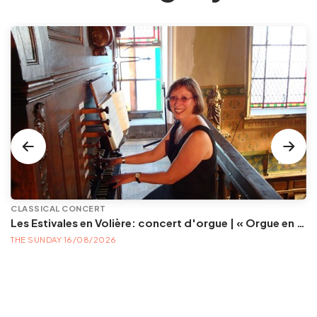
CLASSICAL CONCERT
Les Estivales en Volière: concert d'orgue | « Orgue en Volière » , les 3e dimanches du mois (été) audition d’orgue (accès libre)
THE SUNDAY 16/08/2026