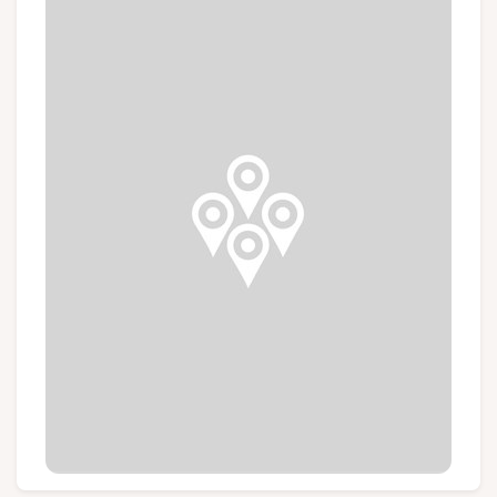
Groups and tour operators
Follow us
FR
EN
NL
DE