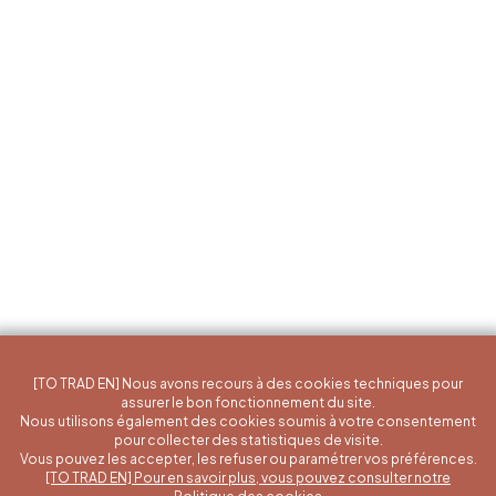
[TO TRAD EN] Nous avons recours à des cookies techniques pour
assurer le bon fonctionnement du site.
Nous utilisons également des cookies soumis à votre consentement
pour collecter des statistiques de visite.
Vous pouvez les accepter, les refuser ou paramétrer vos préférences.
[TO TRAD EN] Pour en savoir plus, vous pouvez consulter notre