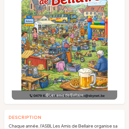
Groups and tour operators
Follow us
FR
EN
NL
DE
©Les amis de Bellaire
DESCRIPTION
Chaque année, l'ASBL Les Amis de Bellaire organise sa