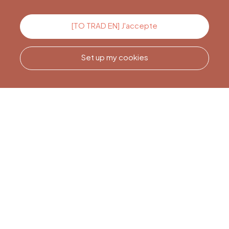
Contact us
[TO TRAD EN] J'accepte
Set up my cookies
Call us
Office du Tourisme de Liège
et Maison du Tourisme du
Pays de Liège.