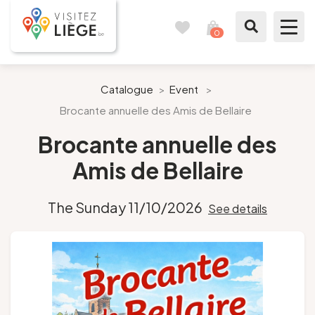
0
Travel
View
journal
my
cart
What to see / What to do
Catalogue
>
Event
>
Brocante annuelle des Amis de Bellaire
Like a citizen of Liège
Brocante annuelle des
Prepare my stay
Amis de Bellaire
Our suggestions
The Sunday 11/10/2026
See details
City of Liège
Agenda
Presse