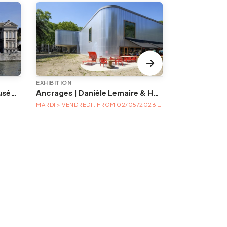
EXHIBITION
EVENT
Animations à l'Aquarium-Muséum
Ancrages | Danièle Lemaire & Hélène Locoge au Trinkhall museum
MARDI > VENDREDI : FROM 02/05/2026 TO 04/04/2027