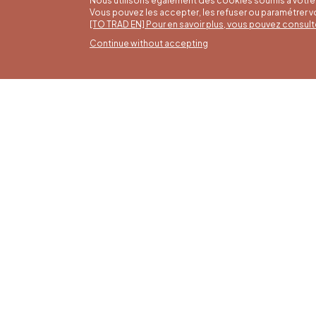
Nous utilisons également des cookies soumis à votre 
Vous pouvez les accepter, les refuser ou paramétrer 
[TO TRAD EN] Pour en savoir plus, vous pouvez consult
Continue without accepting
Summ
16/05 t
Office du Tourisme de Liège et
Monday 
Maison du Tourisme du Pays de
from 9:
Liège.
Sundays
holiday
4 pm