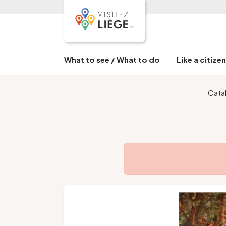
What to see / What to do
Like a citize
Cata