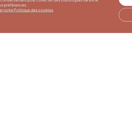
consentement pour collecter des statistiques de visite.
vos préférences.
er notre Politique des cookies
er hours
Winter hours
Our address
o 30/09
01/10 to 15/05
Quai de la Goffe 13
4000 Liège
to Saturday
Monday to Saturday
30 am to 5 pm
from 9:30 am to 4:30
 and public
pm
s from 9 am to
Sundays and public
holidays from 9 am to
3 pm