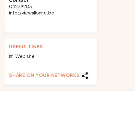
042792031
info@viewallonne.be
USEFUL LINKS
Web site
SHARE ON YOUR NETWORKS
y