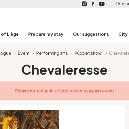
Press
n of Liège
Prepare my stay
Our suggestions
City
logue
>
Event
>
Performing arts
>
Puppet show
>
Chevaler
Chevaleresse
Please note that this page refers to a past event