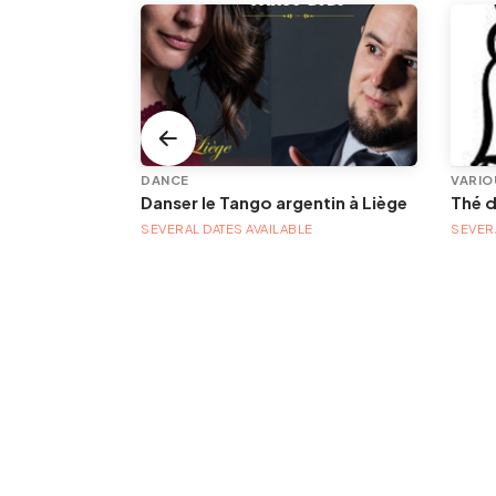
DANCE
VARIO
Danser le Tango argentin à Liège
Thé 
E
SEVERAL DATES AVAILABLE
SEVERA