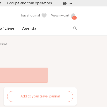
e
Groups and tour operators
EN
Travel journal
View my cart
0
 of Liège
Agenda
esse
Add to your travel journal