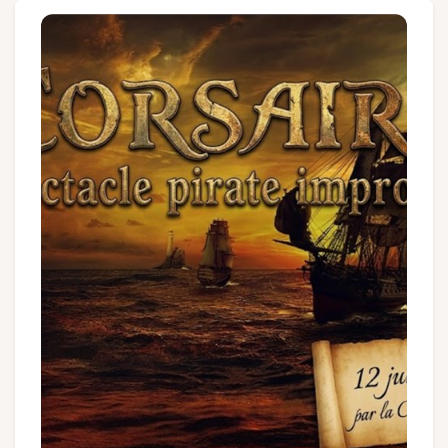
Groups and tour operators
Follow us
FR
EN
NL
DE