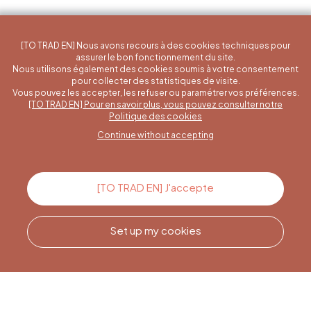
[TO TRAD EN] Nous avons recours à des cookies techniques pour
assurer le bon fonctionnement du site.
Nous utilisons également des cookies soumis à votre consentement
pour collecter des statistiques de visite.
Vous pouvez les accepter, les refuser ou paramétrer vos préférences.
[TO TRAD EN] Pour en savoir plus, vous pouvez consulter notre
A specific question?
Politique des cookies
Continue without accepting
Contact us
[TO TRAD EN] J'accepte
Set up my cookies
Call us