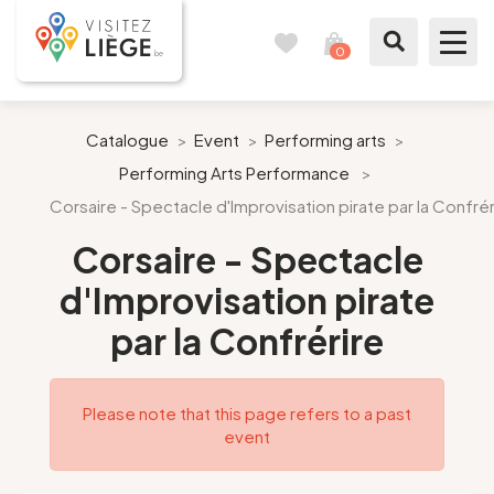
0
Travel
View
journal
my
cart
What to see / What to do
Catalogue
>
Event
>
Performing arts
>
Performing Arts Performance
>
Like a citizen of Liège
Corsaire - Spectacle d'Improvisation pirate par la Confrér
Prepare my stay
Corsaire - Spectacle
d'Improvisation pirate
Our suggestions
par la Confrérire
City of Liège
Please note that this page refers to a past
Agenda
event
Presse