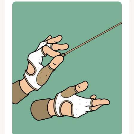
Groups and tour operators
Follow us
FR
EN
NL
DE