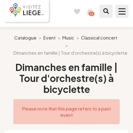
0
Travel
View
journal
my
cart
What to see / What to do
Catalogue
>
Event
>
Music
>
Classical concert
>
Like a citizen of Liège
Dimanches en famille | Tour d'orchestre(s) à bicyclette
Dimanches en famille |
Prepare my stay
Tour d'orchestre(s) à
Our suggestions
bicyclette
City of Liège
Please note that this page refers to a past
Agenda
event
Presse