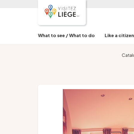
What to see / What to do
Like a citize
Cata