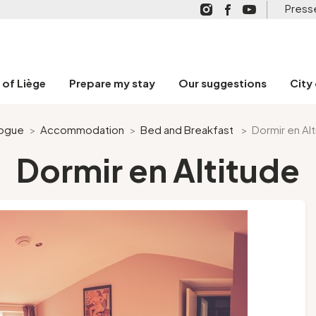
Press
n of Liège
Prepare my stay
Our suggestions
City
logue
>
Accommodation
>
Bed and Breakfast
>
Dormir en Al
Dormir en Altitude