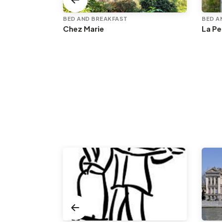
BED AND BREAKFAST
BED A
Chez Marie
La Pe