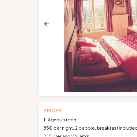
PRICES
1. Agnes's room
85€ per night, 2 people, breakfast include
2. Oliver and William's