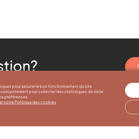
stion?
iques pour assurer le bon fonctionnement du site.
consentement pour collecter des statistiques de visite.
vos préférences.
er notre Politique des cookies
er hours
Winter hours
Our address
o 30/09
01/10 to 15/05
Quai de la Goffe 13