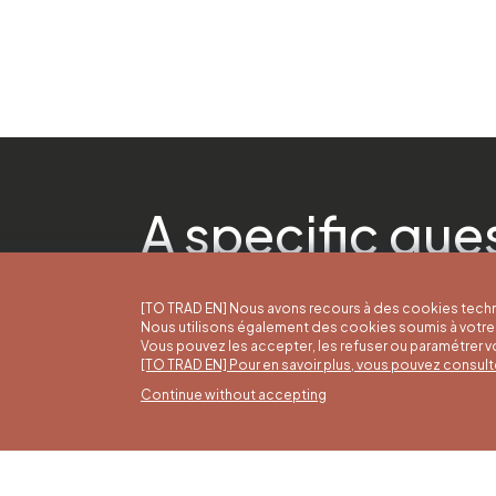
A specific que
[TO TRAD EN] Nous avons recours à des cookies techn
Nous utilisons également des cookies soumis à votre 
Vous pouvez les accepter, les refuser ou paramétrer 
[TO TRAD EN] Pour en savoir plus, vous pouvez consult
Continue without accepting
Summ
16/05 t