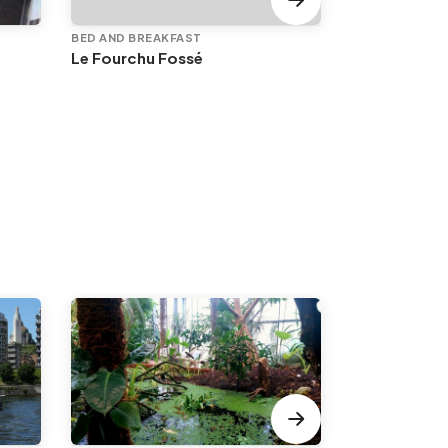
BED AND BREAKFAST
BED AND BREA
Le Fourchu Fossé
N5 - Bed & b