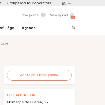
e
Groups and tour operators
EN
Travel journal
View my cart
0
 of Liège
Agenda
titude
Add to your travel journal
LOCALISATION
Montagne de Bueren, 33