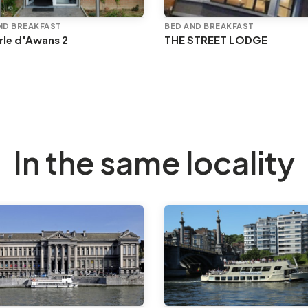
ND BREAKFAST
BED AND BREAKFAST
rle d'Awans 2
THE STREET LODGE
In the same locality