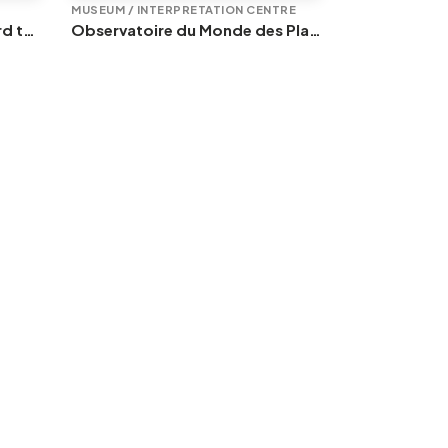
MUSEUM / INTERPRETATION CENTRE
EXHIBITION
Liège - Group cruises aboard the "Prince Albert"
Observatoire du Monde des Plantes
À la table de
SEVERAL DATES 