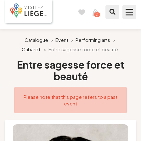
0
Travel
View
journal
my
cart
What to see / What to do
Catalogue
>
Event
>
Performing arts
>
Cabaret
>
Entre sagesse force et beauté
Like a citizen of Liège
Entre sagesse force et
Prepare my stay
beauté
Our suggestions
Please note that this page refers to a past
City of Liège
event
Agenda
Presse