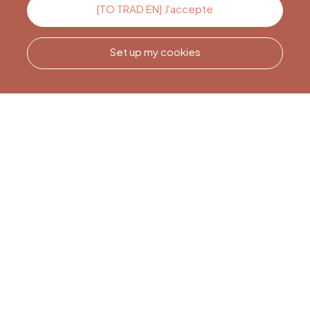
Contact us
[TO TRAD EN] J'accepte
Set up my cookies
Call us
Office du Tourisme de Liège
et Maison du Tourisme du
Pays de Liège.