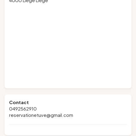
4000 Liège Liège
Contact
0492562910
reservationetuve@gmail.com