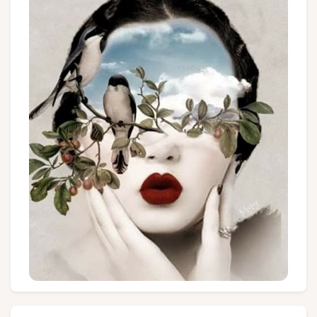
Groups and tour operators
Follow us
FR
EN
NL
DE