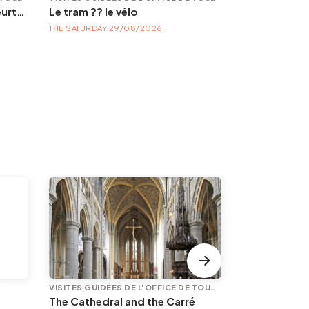
Liège interdite : secrets, meurtres et mystères
Le tram ?? le vélo
THE THURSDAY 
THE SATURDAY 29/08/2026
VISITES GUIDÉES DE L'OFFICE DE TOURISME
The Cathedral and the Carré