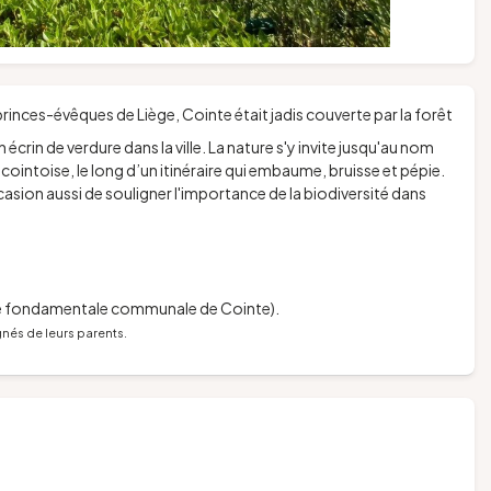
princes-évêques de Liège, Cointe était jadis couverte par la forêt
 écrin de verdure dans la ville. La nature s'y invite jusqu'au nom
 cointoise, le long d’un itinéraire qui embaume, bruisse et pépie.
casion aussi de souligner l'importance de la biodiversité dans
ole fondamentale communale de Cointe).
nés de leurs parents.