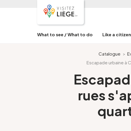
What to see / What to do
Like a citize
Catalogue
>
E
Escapade urbaine à Coi
Escapade
rues s'a
quart