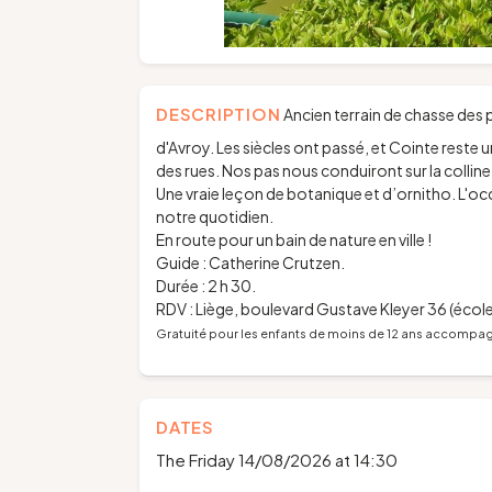
DESCRIPTION
Ancien terrain de chasse des 
d'Avroy. Les siècles ont passé, et Cointe reste un
des rues. Nos pas nous conduiront sur la colline
Une vraie leçon de botanique et d’ornitho. L'oc
notre quotidien.
En route pour un bain de nature en ville !
Guide : Catherine Crutzen.
Durée : 2 h 30.
RDV : Liège, boulevard Gustave Kleyer 36 (éc
Gratuité pour les enfants de moins de 12 ans accompag
DATES
The Friday 14/08/2026 at 14:30