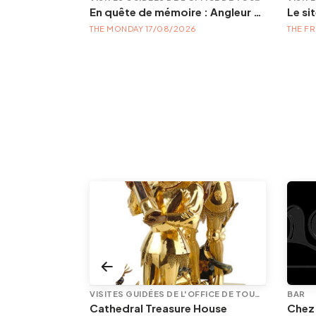
Par-Courir Herstal, Pontisse, Rhées...
En quête de mémoire : Angleur et son petit cimetière de la Diguette, promenade certes mortelle, mais bien vivante
Le si
THE MONDAY 17/08/2026
THE FR
VISITES GUIDÉES DE L'OFFICE DE TOURISME
VISITES GUIDÉES DE L'OFFICE DE TOURISME
BAR
The Cathedral and its Treasure House
Cathedral Treasure House
Chez