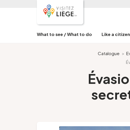
What to see / What to do
Like a citize
Catalogue
>
E
É
Évasio
secre