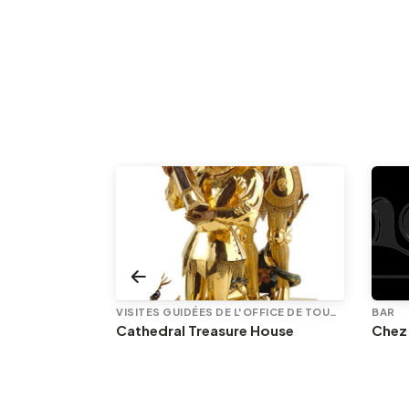
VISITES GUIDÉES DE L'OFFICE DE TOURISME
BAR
Les femmes au coeur du commerce équitable
Cathedral Treasure House
Chez
E