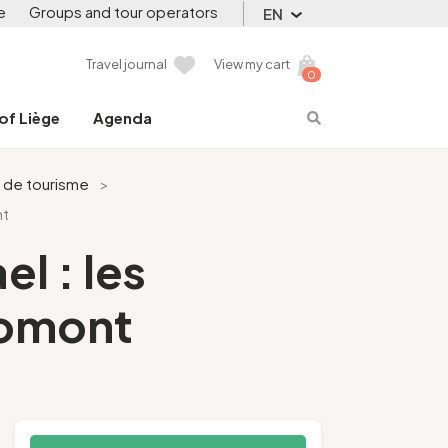
e
Groups and tour operators
EN
Travel journal
View my cart
0
 of Liège
Agenda
e de tourisme
>
nt
l : les
Romont