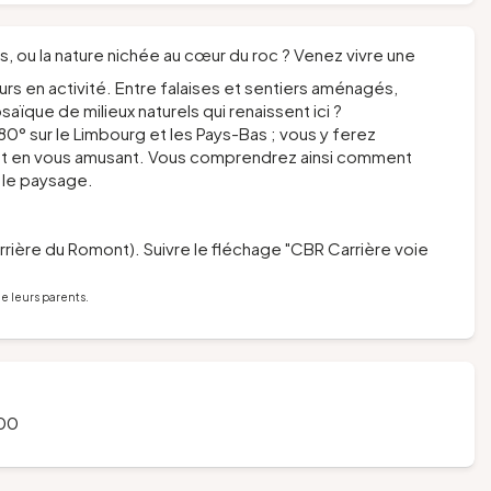
 ou la nature nichée au cœur du roc ? Venez vivre une
ours en activité. Entre falaises et sentiers aménagés,
saïque de milieux naturels qui renaissent ici ?
0° sur le Limbourg et les Pays-Bas ; vous y ferez
out en vous amusant. Vous comprendrez ainsi comment
 le paysage.
rière du Romont). Suivre le fléchage "CBR Carrière voie
e leurs parents.
:00