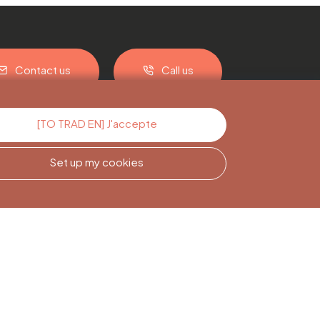
Contact us
Call us
[TO TRAD EN] J'accepte
Set up my cookies
Newsletter
Subscription
Sign up to stay informed