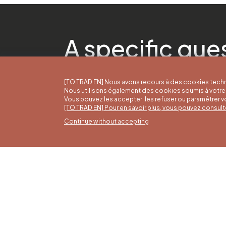
A specific que
[TO TRAD EN] Nous avons recours à des cookies techn
Nous utilisons également des cookies soumis à votre 
Vous pouvez les accepter, les refuser ou paramétrer 
[TO TRAD EN] Pour en savoir plus, vous pouvez consult
Continue without accepting
Summ
16/05 t
Office du Tourisme de Liège et
Monday 
Maison du Tourisme du Pays de
from 9:
Liège.
Sundays
holiday
4 pm