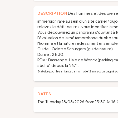
DESCRIPTION
Des hommes et des pierres,
immersion rare au sein d'un site carrier touj
relevez le défi : saurez-vous identifier la mo
Vous découvrirez un panorama s'ouvrant à 18
l'évaluation de la métamorphose du site t
l'homme et la nature redessinent ensemble
Guide : Odette Schurgers (guide nature).
Durée : 2 h 30.
RDV : Bassenge, Haie de Wonck (parking car
sèche" depuis la N671.
Gratuité pour les enfants de moins de 12 ans accompagnés d
DATES
The Tuesday 18/08/2026 from 13:30 At 16