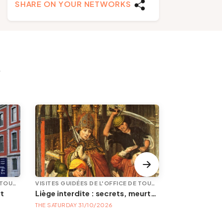
SHARE ON YOUR NETWORKS
y
VISITES GUIDÉES DE L'OFFICE DE TOURISME
VISITES GUIDÉES DE L'OFFICE DE TOURISME
rt
Liège interdite : secrets, meurtres et mystères
Le tram ?? le
THE SATURDAY 31/10/2026
THE SATURDAY 