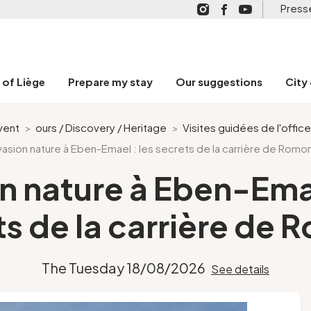
Press
n of Liège
Prepare my stay
Our suggestions
City
vent
>
ours / Discovery / Heritage
>
Visites guidées de l'offic
vasion nature à Eben-Emael : les secrets de la carrière de Romo
n nature à Eben-Emae
ts de la carrière de 
The Tuesday 18/08/2026
See details