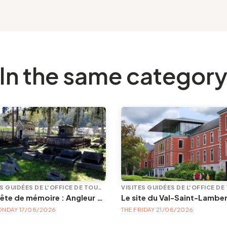
In the same categor
VISITES GUIDÉES DE L'OFFICE DE TOURISME
En quête de mémoire : Angleur et son petit cimetière de la Diguette, promenade certes mortelle, mais bien vivante
Le site du Val-Saint-Lambe
ONDAY 17/08/2026
THE FRIDAY 21/08/2026