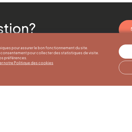
stion?
iques pour assurer le bon fonctionnement du site.
consentement pour collecter des statistiques de visite.
vos préférences.
er notre Politique des cookies
er hours
Winter hours
Our address
o 30/09
01/10 to 15/05
Quai de la Goffe 13
4000 Liège
to Saturday
Monday to Saturday
30 am to 5 pm
from 9:30 am to 4:30
 and public
pm
s from 9 am to
Sundays and public
holidays from 9 am to