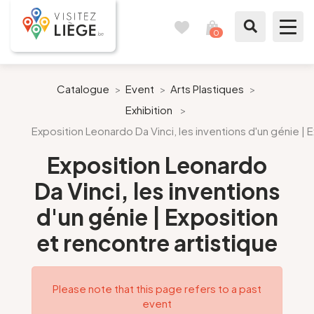
0
Travel
View
journal
my
cart
What to see / What to do
Catalogue
>
Event
>
Arts Plastiques
>
Exhibition
>
Like a citizen of Liège
Exposition Leonardo Da Vinci, les inventions d'un génie | 
Prepare my stay
Exposition Leonardo
Da Vinci, les inventions
Our suggestions
d'un génie | Exposition
City of Liège
et rencontre artistique
Agenda
Please note that this page refers to a past
event
Presse