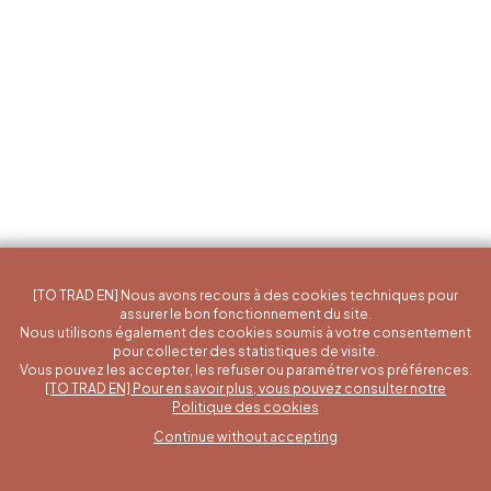
[TO TRAD EN] Nous avons recours à des cookies techniques pour
assurer le bon fonctionnement du site.
Nous utilisons également des cookies soumis à votre consentement
pour collecter des statistiques de visite.
Vous pouvez les accepter, les refuser ou paramétrer vos préférences.
[TO TRAD EN] Pour en savoir plus, vous pouvez consulter notre
A specific question?
Politique des cookies
Continue without accepting