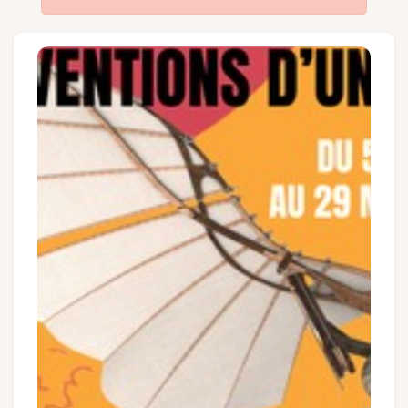
Groups and tour operators
Follow us
FR
EN
NL
DE